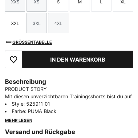
XXS
XS
S
M
L
XL
Größe
Größe
Größe
Größe
Größe
Größe
XXL
3XL
4XL
Größe
Größe
Größe
GRÖSSENTABELLE
IN DEN WARENKORB
Zu Favoriten hinzufügen
Beschreibung
PRODUCT STORY
Mit diesen unverzichtbaren Trainingsshorts bist du auf
alles vorbereitet. Mit Kordelzug am Bund für einen
Style
:
525911_01
tadellosen Sitz, dryCELL Technologie, die dich trocken
Farbe
:
PUMA Black
hält, und mehreren Taschen, die Stauraum bieten. Du
MEHR LESEN
hast soeben dein neues Lieblingsteil gefunden.
Versand und Rückgabe
FEATURES + VORTEILE