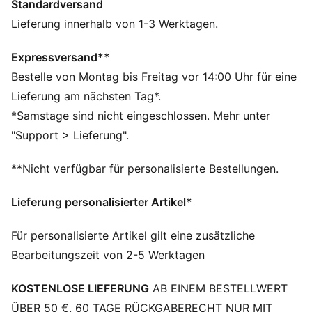
Standardversand
Hergestellt aus mindestens 50 % recycelten
Materialien
Lieferung innerhalb von 1-3 Werktagen.
dryCELL: Performance-Technologie, die Feuchtigkeit
vom Körper ableitet und dafür sorgt, dass du beim
Expressversand**
Training schweißfrei bleibst
Bestelle von Montag bis Freitag vor 14:00 Uhr für eine
DETAILS
Lieferung am nächsten Tag*.
Performance Fit
*Samstage sind nicht eingeschlossen. Mehr unter
Webware
"Support > Lieferung".
Reguläre Länge
Seitliche Eingrifftaschen
**Nicht verfügbar für personalisierte Bestellungen.
PUMA Branding-Details
Lieferung personalisierter Artikel*
Für personalisierte Artikel gilt eine zusätzliche
Bearbeitungszeit von 2-5 Werktagen
KOSTENLOSE LIEFERUNG
AB EINEM BESTELLWERT
ÜBER 50 €. 60 TAGE RÜCKGABERECHT NUR MIT