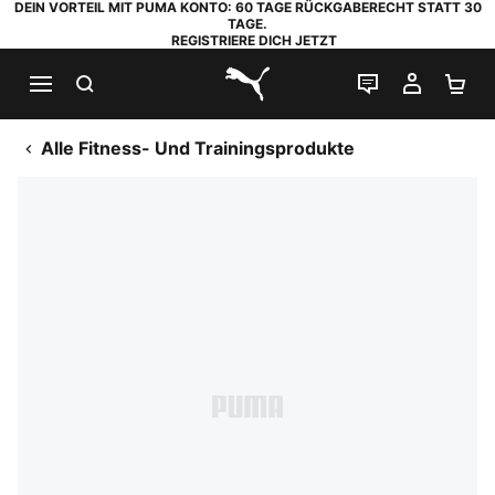
DEIN VORTEIL MIT PUMA KONTO: 60 TAGE RÜCKGABERECHT STATT 30
TAGE.
REGISTRIERE DICH JETZT
SUCHEN
LIVE-CHAT
MEIN K
WA
PUMA.com
Alle Fitness- Und Trainingsprodukte