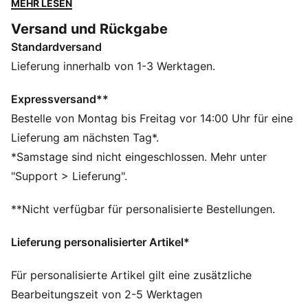
MEHR LESEN
entspannten Everyday-Outfits.
Versand und Rückgabe
DETAILS
Standardversand
Entworfen für: Lifestyle by PUMA
Breite: Regulär
Lieferung innerhalb von 1-3 Werktagen.
Verschluss: Riemen mit Schnalle
Absatzart: Flach
Expressversand**
SOFTFOAM+ Innensohle mit extra dick gepolstertem
Bestelle von Montag bis Freitag vor 14:00 Uhr für eine
Fersenbereich für bequemes Anziehen
Lieferung am nächsten Tag*.
*Samstage sind nicht eingeschlossen. Mehr unter
"Support > Lieferung".
**Nicht verfügbar für personalisierte Bestellungen.
Lieferung personalisierter Artikel*
Für personalisierte Artikel gilt eine zusätzliche
Bearbeitungszeit von 2-5 Werktagen