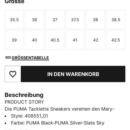
Grösse
35.5
36
37
37.5
38
38.5
Größe
Größe
Größe
Größe
Größe
Größe
39
40
40.5
41
42
42.5
Größe
Größe
Größe
Größe
Größe
Größe
GRÖSSENTABELLE
IN DEN WARENKORB
Zu Favoriten hinzufügen
Beschreibung
PRODUCT STORY
Die PUMA Tacklette Sneakers vereinen den Mary-
Jane-Style mit Fußball-Attitüde, einer flachen
Style
:
408551_01
Silhouette und unkompliziertem Tragekomfort. Diese
Farbe
:
PUMA Black-PUMA Silver-Slate Sky
modernen Mash-up-Sneakers passen perfekt zu