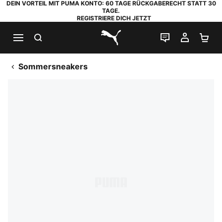
DEIN VORTEIL MIT PUMA KONTO: 60 TAGE RÜCKGABERECHT STATT 30
TAGE.
REGISTRIERE DICH JETZT
SUCHEN
LIVE-CHAT
MEIN K
WA
PUMA.com
Sommersneakers