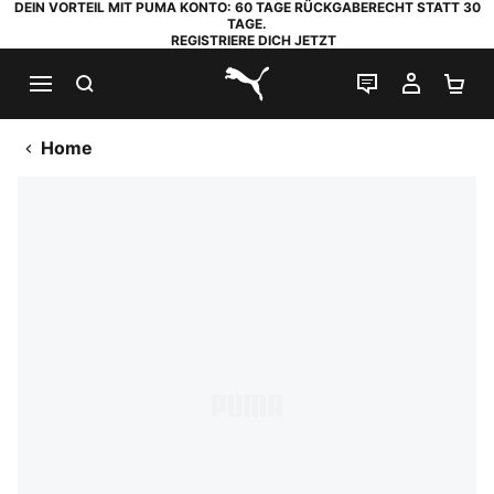
DEIN VORTEIL MIT PUMA KONTO: 60 TAGE RÜCKGABERECHT STATT 30
TAGE.
REGISTRIERE DICH JETZT
SUCHEN
LIVE-CHAT
MEIN K
WA
PUMA.com
Home