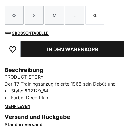
XS
S
M
L
XL
Größe
Größe
Größe
Größe
Größe
GRÖSSENTABELLE
IN DEN WARENKORB
Zu Favoriten hinzufügen
Beschreibung
PRODUCT STORY
Der T7 Trainingsanzug feierte 1968 sein Debüt und
setzt seitdem neue Maßstäbe. Bis heute ist er ein
Style
:
632129_64
zeitloses Streetwear-Essential – unverkennbar durch
Farbe
:
Deep Plum
seinen klassischen Schnitt, die schmal zulaufenden
MEHR LESEN
Einsätze an den Seiten und das PUMA Branding. Jetzt
Versand und Rückgabe
ist er zurück: mit modernem Vibe und raffinierten
Standardversand
Details – der perfekte Mix aus Tradition und neuer