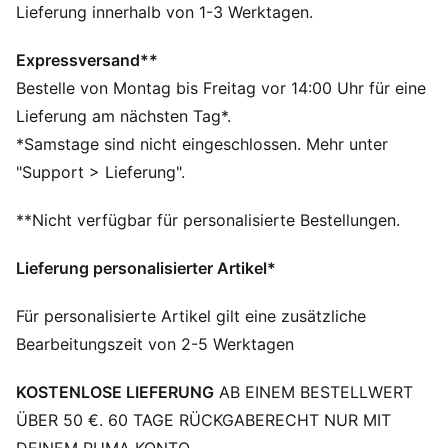
Energie für eine neue Generation.
Lieferung innerhalb von 1-3 Werktagen.
FEATURES + VORTEILE
Hergestellt aus mindestens 20 % recycelter
Expressversand**
Baumwolle.
Bestelle von Montag bis Freitag vor 14:00 Uhr für eine
DETAILS
Lieferung am nächsten Tag*.
Passform: Slim
*Samstage sind nicht eingeschlossen. Mehr unter
Hauptmaterial Single Jersey
"Support > Lieferung".
Ausschnitt: Gerippter Rundhalsausschnitt
Kurze Ärmel
**Nicht verfügbar für personalisierte Bestellungen.
Gerippte Bündchen
Länge: Kurz
Lieferung personalisierter Artikel*
Ikonische PUMA T7(7 cm) Streifen entlang der Ärmel
100% Baumwolle
Für personalisierte Artikel gilt eine zusätzliche
Bearbeitungszeit von 2-5 Werktagen
KOSTENLOSE LIEFERUNG
AB EINEM BESTELLWERT
ÜBER 50 €. 60 TAGE RÜCKGABERECHT NUR MIT