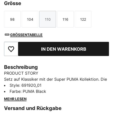
Grösse
98
104
110
116
122
Größe
Größe
Größe
Größe
Größe
GRÖSSENTABELLE
IN DEN WARENKORB
Zu Favoriten hinzufügen
Beschreibung
PRODUCT STORY
Setz auf Klassiker mit der Super PUMA Kollektion. Die
Must-haves für coole Kids, die immer in Bewegung
Style
:
691920_01
sind – mit Super PUMA Vintage-Grafiken, Retro-
Farbe
:
PUMA Black
Farben und jeder Menge Energie.
MEHR LESEN
FEATURES + VORTEILE
Versand und Rückgabe
Hergestellt aus mindestens 50 % recycelten