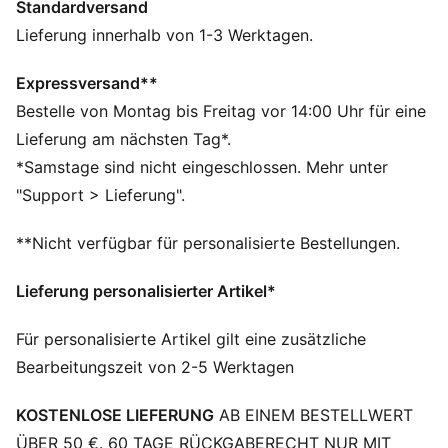
Standardversand
Materialien.
DETAILS
Lieferung innerhalb von 1-3 Werktagen.
Passform: Regulär
Hauptmaterial: French Terry
Expressversand**
Elastischer Bund mit Kordelzug
Bestelle von Montag bis Freitag vor 14:00 Uhr für eine
Länge: Regulär
Lieferung am nächsten Tag*.
Bundhöhe: Mittel
*Samstage sind nicht eingeschlossen. Mehr unter
PUMA Branding-Details
"Support > Lieferung".
PUMA Kinder: Empfohlen für jüngere Kinder zwischen
4 und 8 Jahren
**Nicht verfügbar für personalisierte Bestellungen.
Lieferung personalisierter Artikel*
Für personalisierte Artikel gilt eine zusätzliche
Bearbeitungszeit von 2-5 Werktagen
KOSTENLOSE LIEFERUNG
AB EINEM BESTELLWERT
ÜBER 50 €. 60 TAGE RÜCKGABERECHT NUR MIT