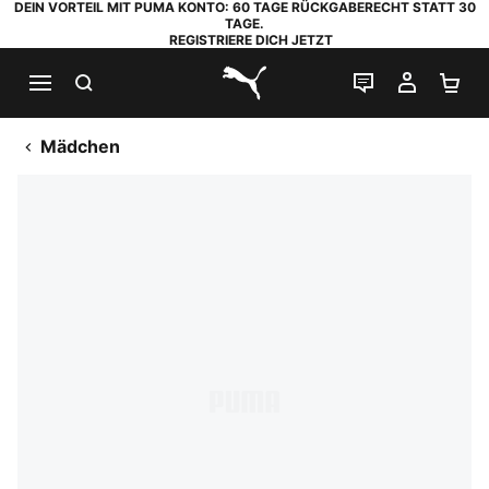
DEIN VORTEIL MIT PUMA KONTO: 60 TAGE RÜCKGABERECHT STATT 30
TAGE.
REGISTRIERE DICH JETZT
SUCHEN
LIVE-CHAT
MEIN K
WA
PUMA.com
Mädchen