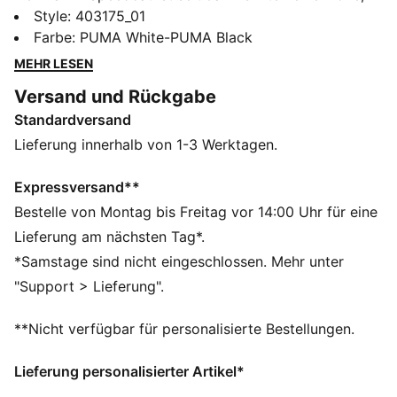
was den Motorsport und Streetwear angeht.
Style
:
403175_01
Ursprünglich wurde er als ultraschmaler
Farbe
:
PUMA White-PUMA Black
Motorsportschuh bekannt, der die Rundenzeiten um
MEHR LESEN
Millisekunden verkürzen sollte. Auch heute sorgt der
Versand und Rückgabe
Speedcat für einen legendären Auftritt auf den
Standardversand
Straßen der Fashion-Metropolen weltweit. Dabei wird
seine Geschichte immer weiter geschrieben – von den
Lieferung innerhalb von 1-3 Werktagen.
Trendsettern und Pulsgebern der nächsten Generation.
DETAILS
Expressversand**
Breite: Regulär
Bestelle von Montag bis Freitag vor 14:00 Uhr für eine
Zehentyp: Abgerundet
Lieferung am nächsten Tag*.
Verschluss: Schnürsenkel
*Samstage sind nicht eingeschlossen. Mehr unter
Absatzart: Flach
"Support > Lieferung".
Futter: Textil
Laufsohle: Gummi
**Nicht verfügbar für personalisierte Bestellungen.
Lieferung personalisierter Artikel*