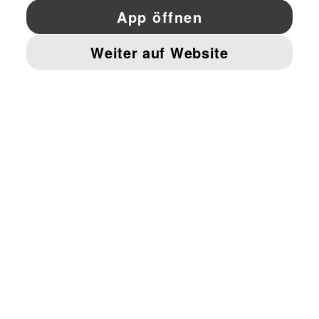
YouTube
Twitter
Pinterest
Instagram
Facebo
© PUMA EUROPE GMBH, 2026. ALLE RECHTE VORBEHALTEN
IMPRESSUM UND RECHTLICHE HINWEISE