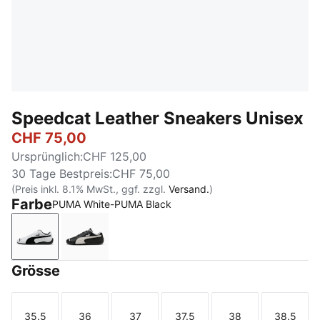
Speedcat Leather Sneakers Unisex
CHF 75,00
Ursprünglich
:
CHF 125,00
30 Tage Bestpreis
:
CHF 75,00
(Preis inkl. 8.1% MwSt., ggf. zzgl.
Versand.
)
Farbe
PUMA White-PUMA Black
PUMA White-PUMA Black
PUMA Black-PUMA White
Grösse
35.5
36
37
37.5
38
38.5