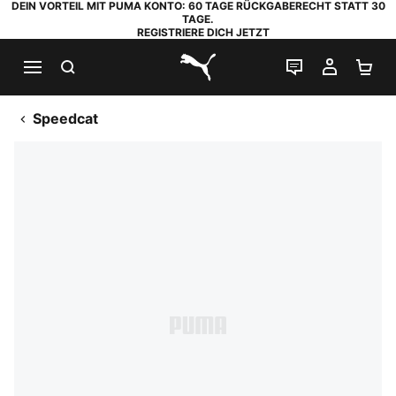
DEIN VORTEIL MIT PUMA KONTO: 60 TAGE RÜCKGABERECHT STATT 30
TAGE.
REGISTRIERE DICH JETZT
SUCHEN
LIVE-CHAT
MEIN K
WA
PUMA.com
Speedcat