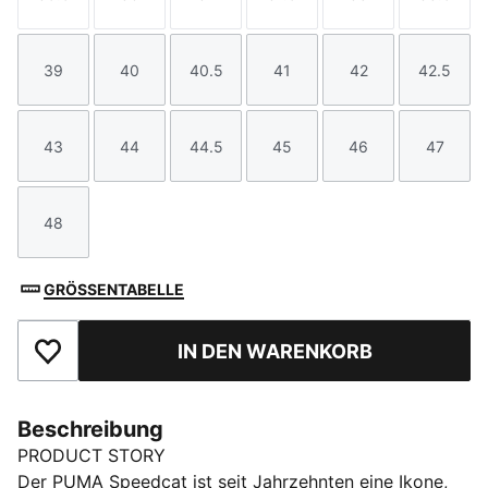
Größe
Größe
Größe
Größe
Größe
Größe
39
40
40.5
41
42
42.5
Größe
Größe
Größe
Größe
Größe
Größe
43
44
44.5
45
46
47
Größe
Größe
Größe
Größe
Größe
Größe
48
Größe
GRÖSSENTABELLE
IN DEN WARENKORB
Zu Favoriten hinzufügen
Beschreibung
PRODUCT STORY
Der PUMA Speedcat ist seit Jahrzehnten eine Ikone,