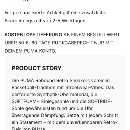
Gummisohle
PUMA Formstrip an den Seiten
Für personalisierte Artikel gilt eine zusätzliche
Bearbeitungszeit von 2-5 Werktagen
KOSTENLOSE LIEFERUNG
AB EINEM BESTELLWERT
ÜBER 50 €. 60 TAGE RÜCKGABERECHT NUR MIT
DEINEM PUMA KONTO.
PRODUCT STORY
Die PUMA Rebound Retro Sneakers vereinen
Basketball-Tradition mit Streetwear-Vibes. Das
perforierte Synthetik-Obermaterial, die
SOFTFOAM+ Einlegesohle und die SOFTRIDE-
Sohle gewährleisten rund um die Uhr
überragende Dämpfung. Setze mit jedem Schritt
ein Statement – mit dem unverkennbaren Retro-
Flair von PUMA.