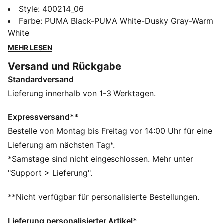
Basketball-Tradition mit Streetwear-Vibes. Das
Style
:
400214_06
perforierte Synthetik-Obermaterial, die SOFTFOAM+
Farbe
:
PUMA Black-PUMA White-Dusky Gray-Warm
Einlegesohle und die SOFTRIDE-Sohle gewährleisten
White
rund um die Uhr überragende Dämpfung. Setze mit
MEHR LESEN
jedem Schritt ein Statement – mit dem
Versand und Rückgabe
unverkennbaren Retro-Flair von PUMA.
Standardversand
FEATURES + VORTEILE
SOFTFOAM+: Bequeme Innensohle mit Step-in-
Lieferung innerhalb von 1-3 Werktagen.
Komfort, die dank der extradicken Ferse für eine
weiche Dämpfung sorgt
Expressversand**
SOFTRIDE: Weicher Schaumstoff für Dämpfung und
Bestelle von Montag bis Freitag vor 14:00 Uhr für eine
ganztägigen Komfort
Lieferung am nächsten Tag*.
DETAILS
*Samstage sind nicht eingeschlossen. Mehr unter
Reguläre Breite
"Support > Lieferung".
Synthetik
Overlay aus Wildleder und Mesh
**Nicht verfügbar für personalisierte Bestellungen.
EVA-Zwischensohle
Schnürung
Lieferung personalisierter Artikel*