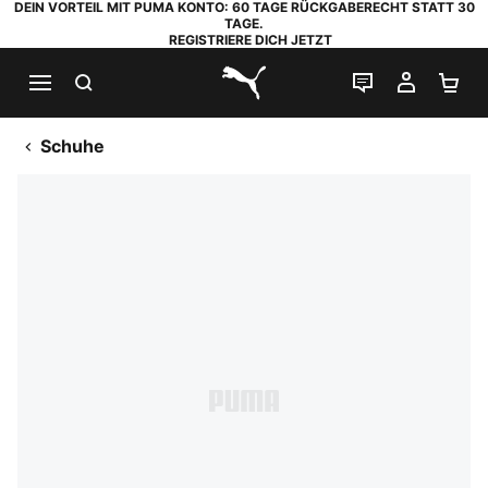
DEIN VORTEIL MIT PUMA KONTO: 60 TAGE RÜCKGABERECHT STATT 30
TAGE.
REGISTRIERE DICH JETZT
SUCHEN
LIVE-CHAT
MEIN K
WA
PUMA.com
Schuhe