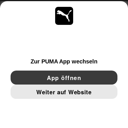
ÜBER
BLEIBE IMMER AUF DEM LAUFENDEN
ENTDECKEN
SWITZERLAND
YouTube
Twitter
Pinterest
Instagram
Facebo
© PUMA EUROPE GMBH, 2026. ALLE RECHTE VORBEHALTEN
IMPRESSUM UND RECHTLICHE HINWEISE