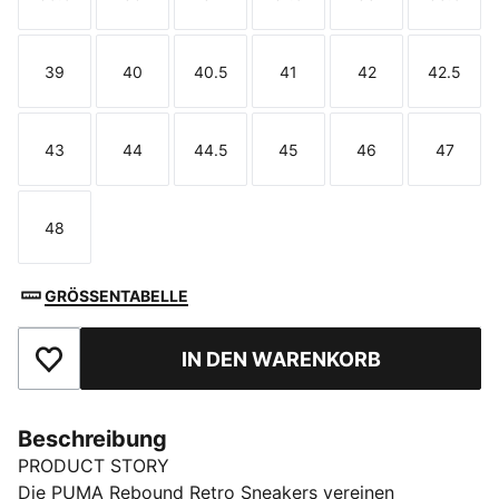
Größe
Größe
Größe
Größe
Größe
Größe
39
40
40.5
41
42
42.5
Größe
Größe
Größe
Größe
Größe
Größe
43
44
44.5
45
46
47
Größe
Größe
Größe
Größe
Größe
Größe
48
Größe
GRÖSSENTABELLE
IN DEN WARENKORB
Zu Favoriten hinzufügen
Beschreibung
PRODUCT STORY
Die PUMA Rebound Retro Sneakers vereinen