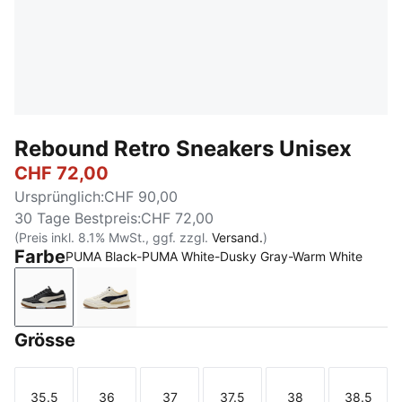
Rebound Retro Sneakers Unisex
CHF 72,00
Ursprünglich
:
CHF 90,00
30 Tage Bestpreis
:
CHF 72,00
(Preis inkl. 8.1% MwSt., ggf. zzgl.
Versand.
)
Farbe
PUMA Black-PUMA White-Dusky Gray-Warm White
PUMA Black-PUMA White-Dusky Gray-Warm White
Frosted Ivory-New Navy-Toasted Almond
Grösse
35.5
36
37
37.5
38
38.5