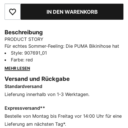
IN DEN WARENKORB
Zu Favoriten hinzufügen
Beschreibung
PRODUCT STORY
Für echtes Sommer-Feeling: Die PUMA Bikinihose hat
einen seitlichen Verschluss und perfekt für Mix &
Style
:
907691_01
Match mit diversen Oberteilen. Die Hose ist
Farbe
:
red
durchgehend gefüttert.
MEHR LESEN
FEATURES + VORTEILE
Versand und Rückgabe
Chlorfestigkeit für Langlebigkeit des Gewebes
Standardversand
Weiches, strapazierbares Material
DETAILS
Lieferung innerhalb von 1-3 Werktagen.
Komplett gefüttert
Chlorresistent, für eine lange Lebensdauer des
Expressversand**
Gewebes.
Bestelle von Montag bis Freitag vor 14:00 Uhr für eine
Weiches, strapazierfähiges Material
Lieferung am nächsten Tag*.