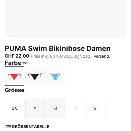
PUMA Swim Bikinihose Damen
CHF 22,00
(Preis inkl. 8.1% MwSt., ggf. zzgl.
Versand.
)
Farbe
red
red
black
bright blue
Grösse
XS
S
M
L
XL
Größe
Größe
Größe
Größe
Größe
GRÖSSENTABELLE