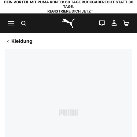
DEIN VORTEIL MIT PUMA KONTO: 60 TAGE RÜCKGABERECHT STATT 30
TAGE.
REGISTRIERE DICH JETZT
SUCHEN
LIVE-CHAT
MEIN K
WA
PUMA.com
Kleidung