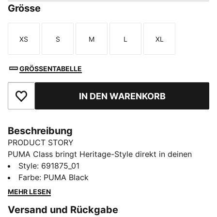
Grösse
XS
S
M
L
XL
Größe
Größe
Größe
Größe
Größe
GRÖSSENTABELLE
IN DEN WARENKORB
Zu Favoriten hinzufügen
Beschreibung
PRODUCT STORY
PUMA Class bringt Heritage-Style direkt in deinen
Alltag. Mit auffallenden Grafiken, klassischen
Style
:
691875_01
Sportswear-Vibes und einem freshen „Americana“-
Farbe
:
PUMA Black
Twist macht diese Kollektion deine Looks sofort
MEHR LESEN
stylisher. Egal, ob du unterwegs bist, Freund:innen
Versand und Rückgabe
triffst oder einfach nur dein Ding machst: Diese Pieces