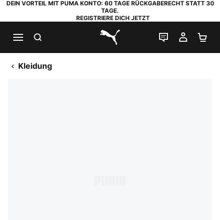
DEIN VORTEIL MIT PUMA KONTO: 60 TAGE RÜCKGABERECHT STATT 30
TAGE.
REGISTRIERE DICH JETZT
SUCHEN
LIVE-CHAT
MEIN K
WA
PUMA.com
Kleidung