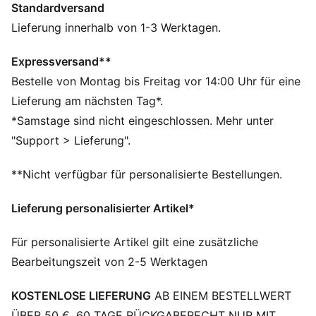
Standardversand
bieten dir zeitlosen Style mit einem modernen Touch –
und sind bereit für alles, was dein Tag so mit sich
Lieferung innerhalb von 1-3 Werktagen.
bringt.
FEATURES + VORTEILE
Expressversand**
Hergestellt aus mindestens 30 % recycelten
Bestelle von Montag bis Freitag vor 14:00 Uhr für eine
Materialien.
Lieferung am nächsten Tag*.
DETAILS
*Samstage sind nicht eingeschlossen. Mehr unter
Passform: Regulär
"Support > Lieferung".
Hauptmaterial: Mesh
A-Linien-Design
**Nicht verfügbar für personalisierte Bestellungen.
Länge: Endet oberhalb des Knies
Bundhöhe: Hoch
Lieferung personalisierter Artikel*
Für personalisierte Artikel gilt eine zusätzliche
Bearbeitungszeit von 2-5 Werktagen
KOSTENLOSE LIEFERUNG
AB EINEM BESTELLWERT
ÜBER 50 €. 60 TAGE RÜCKGABERECHT NUR MIT