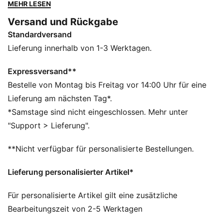
DETAILS
MEHR LESEN
Trainingsball mit 32 Waben
Versand und Rückgabe
Maschinell vernäht
Standardversand
Glänzendes TPU-Finish
PUMA Cat Logo
Lieferung innerhalb von 1-3 Werktagen.
65% EVA, 15% Textilfutter, 10% Thermoplastisches
Polyurethan, 10% Kunstkautschuk-Blase
Expressversand**
Bestelle von Montag bis Freitag vor 14:00 Uhr für eine
Lieferung am nächsten Tag*.
*Samstage sind nicht eingeschlossen. Mehr unter
"Support > Lieferung".
**Nicht verfügbar für personalisierte Bestellungen.
Lieferung personalisierter Artikel*
Für personalisierte Artikel gilt eine zusätzliche
Bearbeitungszeit von 2-5 Werktagen