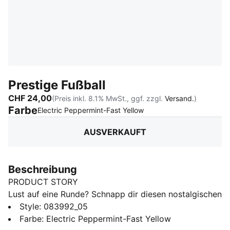
Prestige Fußball
CHF 24,00
(Preis inkl. 8.1% MwSt., ggf. zzgl.
Versand.
)
Farbe
:
Ausverkauft
Electric Peppermint-Fast Yellow
AUSVERKAUFT
Beschreibung
PRODUCT STORY
Lust auf eine Runde? Schnapp dir diesen nostalgischen
Fußball und mach dich bereit, egal ob du mit Freunden
Style
:
083992_05
spielst oder deine Beinarbeit trainierst.
Farbe
:
Electric Peppermint-Fast Yellow