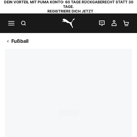
DEIN VORTEIL MIT PUMA KONTO: 60 TAGE RÜCKGABERECHT STATT 30
TAGE.
REGISTRIERE DICH JETZT
SUCHEN
LIVE-CHAT
MEIN K
WA
PUMA.com
Fußball