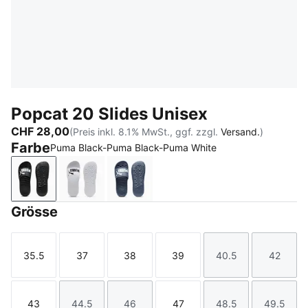
Popcat 20 Slides Unisex
CHF 28,00
(Preis inkl. 8.1% MwSt., ggf. zzgl.
Versand.
)
Farbe
Puma Black-Puma Black-Puma White
Puma Black-Puma Black-Puma White
Puma White-Puma Black
Inky Blue-PUMA White
Grösse
35.5
37
38
39
40.5
42
Größe
Größe
Größe
Größe
Größe
Größe
43
44.5
46
47
48.5
49.5