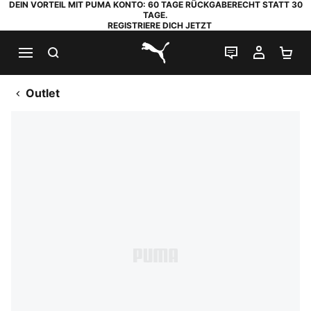
DEIN VORTEIL MIT PUMA KONTO: 60 TAGE RÜCKGABERECHT STATT 30
TAGE.
REGISTRIERE DICH JETZT
SUCHEN
LIVE-CHAT
MEIN K
WA
PUMA.com
Outlet