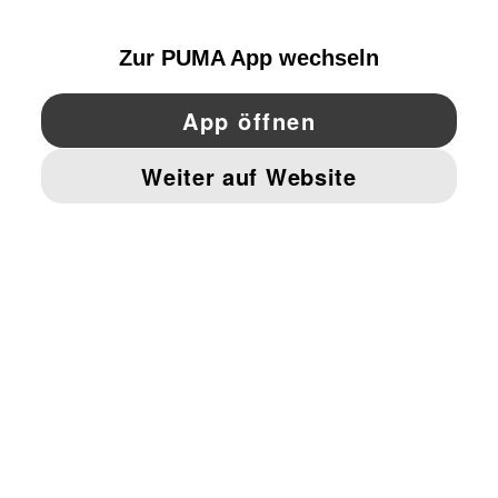
SWITZERLAND
YouTube
Twitter
Pinterest
Instagram
Facebo
© PUMA EUROPE GMBH, 2026. ALLE RECHTE VORBEHALTEN
IMPRESSUM UND RECHTLICHE HINWEISE