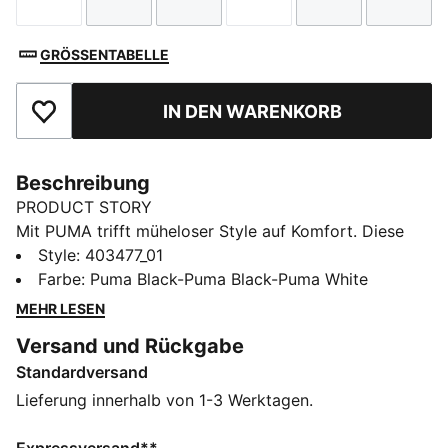
Größe
Größe
Größe
Größe
Größe
Größe
GRÖSSENTABELLE
IN DEN WARENKORB
Zu Favoriten hinzufügen
Beschreibung
PRODUCT STORY
Mit PUMA trifft müheloser Style auf Komfort. Diese
Sandalen mit gepolstertem Riemen und einer
Style
:
403477_01
eingespritzten EVA-Laufsohle für ultimative Weichheit
Farbe
:
Puma Black-Puma Black-Puma White
und Dämpfung sind die perfekten Begleiter für den
MEHR LESEN
ganzen Tag. Hol dir deine neuen Favoriten!
Versand und Rückgabe
DETAILS
Standardversand
Reguläre Breite
Gepolstertes Synthetikriemchen
Lieferung innerhalb von 1-3 Werktagen.
Slip-on-Design
Eingespritzte EVA-Außensohle