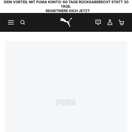
DEIN VORTEIL MIT PUMA KONTO: 60 TAGE RÜCKGABERECHT STATT 30
TAGE.
REGISTRIERE DICH JETZT
SUCHEN
LIVE-CHAT
MEIN K
WA
PUMA.com