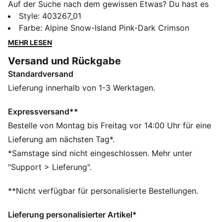
Auf der Suche nach dem gewissen Etwas? Du hast es
gefunden. Der Klassiker Palermo aus den 80er Jahren
Style
:
403267_01
ist wieder da und in neuer Version als Palermo Lamoda
Farbe
:
Alpine Snow-Island Pink-Dark Crimson
besser als je zuvor. Dieser schlichte Sneaker mit
MEHR LESEN
niedrigem Profil rundet jedes Outfit stylish ab. Du hast
Versand und Rückgabe
die Wahl: einen sportlich-eleganten Look oder lieber
Standardversand
bequemer Schick. Diese Ausführung verfügt über eine
Basis aus weichem genarbten Leder, einen Formstrip
Lieferung innerhalb von 1-3 Werktagen.
aus rauem Wildleder und Wildleder-Overlays.
DETAILS
Expressversand**
Reguläre Breite
Bestelle von Montag bis Freitag vor 14:00 Uhr für eine
Obermaterial aus Leder
Lieferung am nächsten Tag*.
Hauptmaterial aus weichem, genarbtem Leder
*Samstage sind nicht eingeschlossen. Mehr unter
Schnürung
"Support > Lieferung".
PUMA Branding-Details
89.21% Kuhleder, 10.79% Synthetik
**Nicht verfügbar für personalisierte Bestellungen.
Lieferung personalisierter Artikel*