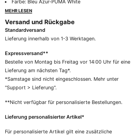
bequem und trägt stolz die Farben deines Vereins.
Farbe
:
Bleu Azur-PUMA White
Egal, ob du die Mannschaft von der Tribüne aus
MEHR LESEN
anfeuerst oder kaltem Wetter trotzt – diese Beanie
Versand und Rückgabe
beweist deine Treue zu jeder Jahreszeit und bei jedem
Standardversand
Wetter.
FEATURES + VORTEILE
Lieferung innerhalb von 1-3 Werktagen.
Hergestellt aus mindestens 50 % recycelten
Materialien.
Expressversand**
DETAILS
Bestelle von Montag bis Freitag vor 14:00 Uhr für eine
Offiziell lizenziertes Produkt
Lieferung am nächsten Tag*.
Rippstrick-Beanie mit Umschlag
*Samstage sind nicht eingeschlossen. Mehr unter
Fleecefutter
"Support > Lieferung".
Vereinswappen als gewebtes Label auf der
Vorderseite
**Nicht verfügbar für personalisierte Bestellungen.
Gesticktes PUMA Cat Logo an der Seite
Lieferung personalisierter Artikel*
Für personalisierte Artikel gilt eine zusätzliche