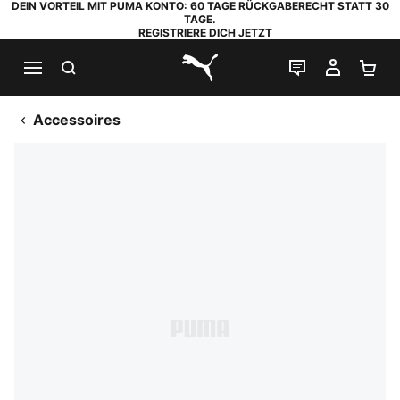
DEIN VORTEIL MIT PUMA KONTO: 60 TAGE RÜCKGABERECHT STATT 30
TAGE.
REGISTRIERE DICH JETZT
SUCHEN
LIVE-CHAT
MEIN K
WA
PUMA.com
Accessoires