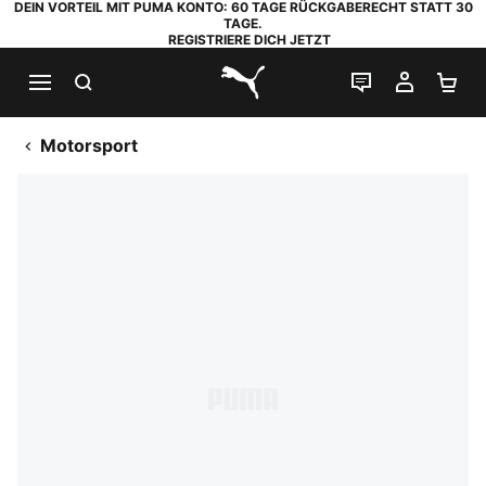
DEIN VORTEIL MIT PUMA KONTO: 60 TAGE RÜCKGABERECHT STATT 30
TAGE.
REGISTRIERE DICH JETZT
SUCHEN
LIVE-CHAT
MEIN K
WA
PUMA.com
Motorsport