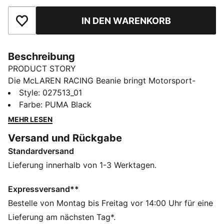
IN DEN WARENKORB
Zu Favoriten hinzufügen
Beschreibung
PRODUCT STORY
Die McLAREN RACING Beanie bringt Motorsport-
Energie in deinen Look für jeden Tag. Diese Beanie mit
Style
:
027513_01
auffallendem Team-Branding sorgt an kühlen Tagen
Farbe
:
PUMA Black
für Wärme und Komfort.
MEHR LESEN
FEATURES + VORTEILE
Versand und Rückgabe
Hergestellt aus mindestens 50 % recycelten
Standardversand
Materialien
DETAILS
Lieferung innerhalb von 1-3 Werktagen.
Entworfen für: Lifestyle by PUMA
Strukturierte Cap
Expressversand**
5-Panel-Design
Bestelle von Montag bis Freitag vor 14:00 Uhr für eine
Gebogener Schirm
Lieferung am nächsten Tag*.