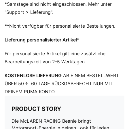
Regular Fit
*Samstage sind nicht eingeschlossen. Mehr unter
Snapback-Verschluss
"Support > Lieferung".
McLAREN RACING und PUMA Branding-Details
**Nicht verfügbar für personalisierte Bestellungen.
Lieferung personalisierter Artikel*
Für personalisierte Artikel gilt eine zusätzliche
Bearbeitungszeit von 2-5 Werktagen
KOSTENLOSE LIEFERUNG
AB EINEM BESTELLWERT
ÜBER 50 €. 60 TAGE RÜCKGABERECHT NUR MIT
DEINEM PUMA KONTO.
PRODUCT STORY
Die McLAREN RACING Beanie bringt
Motorsport-Energie in deinen Look für jeden