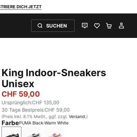
TRIERE DICH JETZT
SUCHEN
LIVE-CHAT
FAVORITEN 0
WARENKO
MEI
King Indoor-Sneakers
Unisex
CHF 59,00
Ursprünglich
:
CHF 135,00
30 Tage Bestpreis
:
CHF 59,00
(Preis inkl. 8.1% MwSt., ggf. zzgl.
Versand.
)
Farbe
PUMA Black-Warm White