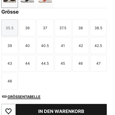
PUMA Black-Warm White
PUMA White-PUMA Black
PUMA White-Amarena
Grösse
35.5
36
37
37.5
38
38.5
Größe
Größe
Größe
Größe
Größe
Größe
39
40
40.5
41
42
42.5
Größe
Größe
Größe
Größe
Größe
Größe
43
44
44.5
45
46
47
Größe
Größe
Größe
Größe
Größe
Größe
48
Größe
GRÖSSENTABELLE
IN DEN WARENKORB
Zu Favoriten hinzufügen