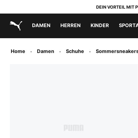
DEIN VORTEIL MIT
DAMEN
HERREN
KINDER
SPORT
PUMA.com
PUMA x TRANSFORMERS
PUMA x DORA THE EXPLORER
Schuhe zum Reinschlüpfen
Home
Damen
Schuhe
Sommersneaker