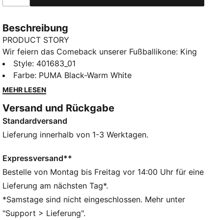
Beschreibung
PRODUCT STORY
Wir feiern das Comeback unserer Fußballikone: King
Indoor. In den frühen 2000ern stand dieser Schuh für
Style
:
401683_01
einen jugendlichen Style. Heute inspiriert er die
Farbe
:
PUMA Black-Warm White
Generation von morgen. Dieser Hallenfußballschuh
MEHR LESEN
geht über den Sport hinaus und ist daher nicht nur
Versand und Rückgabe
auf dem Spielfeld eine Stilikone. Der King Indoor ist
Standardversand
mit dem ikonischen Logo und der Zungenabdeckung
perfekt für die Tribüne oder den Platz.
Lieferung innerhalb von 1-3 Werktagen.
DETAILS
Reguläre Breite
Expressversand**
Zehentyp: Abgerundet
Bestelle von Montag bis Freitag vor 14:00 Uhr für eine
Schnürung
Lieferung am nächsten Tag*.
Abnehmbare Zunge
*Samstage sind nicht eingeschlossen. Mehr unter
PUMA Branding-Details
"Support > Lieferung".
PUMA Branding-Details