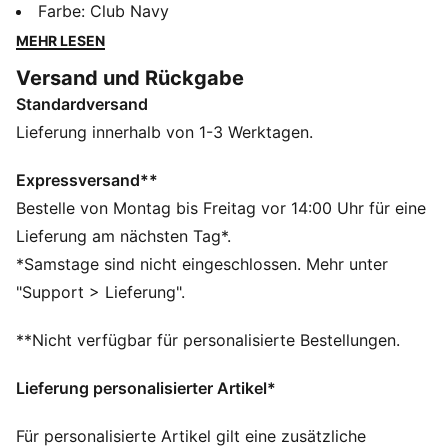
Schweiß ab und halten deine Essentials in Taschen
Farbe
:
Club Navy
griffbereit. Das moderne Design mit kräftigen
MEHR LESEN
Farbakzenten sorgt beim Training oder im Wettkampf
Versand und Rückgabe
für Aufsehen. Beherrsche das Spiel.
Standardversand
FEATURES + VORTEILE
Aus 100 % recyceltem Material, Besatz und Deko sind
Lieferung innerhalb von 1-3 Werktagen.
ausgenommen
dryCELL: Performance-Technologie, die Feuchtigkeit
Expressversand**
vom Körper ableitet und dafür sorgt, dass du beim
Bestelle von Montag bis Freitag vor 14:00 Uhr für eine
Training schweißfrei bleibst
Lieferung am nächsten Tag*.
DETAILS
*Samstage sind nicht eingeschlossen. Mehr unter
Regular Fit
"Support > Lieferung".
140 g/m², Interlock-Material
Mittlere Bundhöhe
**Nicht verfügbar für personalisierte Bestellungen.
Seitentasche
PUMA Branding-Details
Lieferung personalisierter Artikel*
Für personalisierte Artikel gilt eine zusätzliche