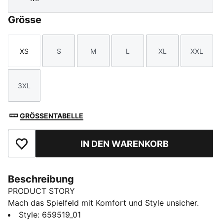
Grösse
XS
S
M
L
XL
XXL
Größe
Größe
Größe
Größe
Größe
Größe
3XL
Größe
GRÖSSENTABELLE
IN DEN WARENKORB
Zu Favoriten hinzufügen
Beschreibung
PRODUCT STORY
Mach das Spielfeld mit Komfort und Style unsicher.
Diese leichten Shorts bewegen sich mit dir, leiten den
Style
:
659519_01