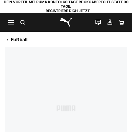
DEIN VORTEIL MIT PUMA KONTO: 60 TAGE RÜCKGABERECHT STATT 30
TAGE.
REGISTRIERE DICH JETZT
SUCHEN
LIVE-CHAT
MEIN K
WA
PUMA.com
Fußball