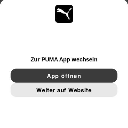
ÜBER
BLEIBE IMMER AUF DEM LAUFENDEN
ENTDECKEN
SWITZERLAND
YouTube
Twitter
Pinterest
Instagram
Facebo
© PUMA EUROPE GMBH, 2026. ALLE RECHTE VORBEHALTEN
IMPRESSUM UND RECHTLICHE HINWEISE