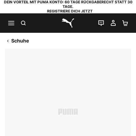
DEIN VORTEIL MIT PUMA KONTO: 60 TAGE RÜCKGABERECHT STATT 30
TAGE.
REGISTRIERE DICH JETZT
SUCHEN
LIVE-CHAT
MEIN K
WA
PUMA.com
Schuhe