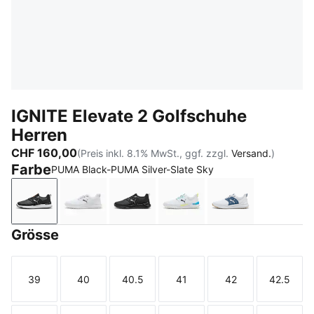
IGNITE Elevate 2 Golfschuhe
Herren
CHF 160,00
(Preis inkl. 8.1% MwSt., ggf. zzgl.
Versand.
)
Farbe
PUMA Black-PUMA Silver-Slate Sky
PUMA Black-PUMA Silver-Slate Sky
PUMA White-PUMA Black-PUMA Silver
PUMA Black-PUMA Black-PUMA B
PUMA White-Speed Blue-
PUMA White-Dar
Grösse
39
40
40.5
41
42
42.5
Größe
Größe
Größe
Größe
Größe
Größe