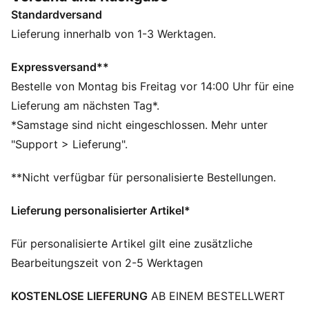
PWRSADDLE umschließt deinen Fuß für minimale
Standardversand
Bewegung bei kraftvollen Schwüngen.
FEATURES + VORTEILE
Lieferung innerhalb von 1-3 Werktagen.
IGNITE FOAM: Revolutionärer PU-Schaum, der
Energierückgabe, reaktionsfreudigen Komfort und
Expressversand**
überlegenen Einstiegskomfort bietet
Bestelle von Montag bis Freitag vor 14:00 Uhr für eine
DETAILS
Lieferung am nächsten Tag*.
Reguläre Breite
*Samstage sind nicht eingeschlossen. Mehr unter
Kunststoff
"Support > Lieferung".
Schnürung
Zwischensohle mit FLOATPLATE Technologie, die den
**Nicht verfügbar für personalisierte Bestellungen.
Mittelfuß stabilisiert und für Halt bei Drehbewegungen
sorgt
Lieferung personalisierter Artikel*
1 Jahr wasserdichter Schutz
PUMA Branding-Details
Für personalisierte Artikel gilt eine zusätzliche
Bearbeitungszeit von 2-5 Werktagen
KOSTENLOSE LIEFERUNG
AB EINEM BESTELLWERT