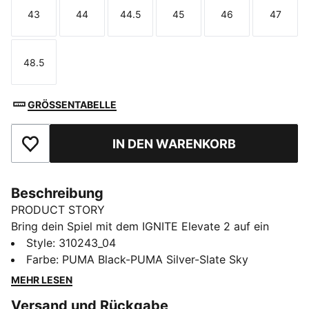
43
44
44.5
45
46
47
Größe
Größe
Größe
Größe
Größe
Größe
48.5
Größe
GRÖSSENTABELLE
IN DEN WARENKORB
Zu Favoriten hinzufügen
Beschreibung
PRODUCT STORY
Bring dein Spiel mit dem IGNITE Elevate 2 auf ein
neues Level. Diese Version des IGNITE Elevate hat eine
Style
:
310243_04
stützende Zwischensohle mit der FLOATPLATE
Farbe
:
PUMA Black-PUMA Silver-Slate Sky
Technologie, die den Mittelfuß stabilisiert und einen
MEHR LESEN
besseren Halt für Drehbewegungen bietet. Der
Versand und Rückgabe