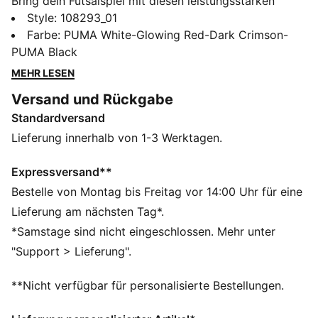
Bring dein Futsalspiel mit diesen leistungsstarken
Schuhen auf ein neues Level. Sie wurden für
Style
:
108293_01
Schnelligkeit und Agilität entwickelt und verfügen über
Farbe
:
PUMA White-Glowing Red-Dark Crimson-
einen SPEEDCAGE am Mittelfuß für Atmungsaktivität,
PUMA Black
Knöchelsupport und eine Laufsohle aus abriebfestem
MEHR LESEN
Gummi. Erlebe mit der weichen EVA-Zwischensohle
Versand und Rückgabe
aus Schaumstoff überragenden Komfort bei jeder
Standardversand
Bewegung.
FEATURES + VORTEILE
Lieferung innerhalb von 1-3 Werktagen.
Das Obermaterial besteht zu mindestens 20 % aus
recycelten Materialien
Expressversand**
DETAILS
Bestelle von Montag bis Freitag vor 14:00 Uhr für eine
Gummidruck bietet Abriebschutz bei jeder Bewegung
Lieferung am nächsten Tag*.
SPEEDCAGE im Mittelfußbereich für verbesserte
*Samstage sind nicht eingeschlossen. Mehr unter
Atmungsaktivität
"Support > Lieferung".
Weiches Kunstleder für außergewöhnlichen Komfort,
Touch und Ballkontrolle
**Nicht verfügbar für personalisierte Bestellungen.
Zwischensohle mit weichem EVA-Schaummaterial für
hervorragenden Komfort