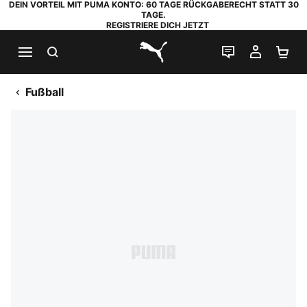
DEIN VORTEIL MIT PUMA KONTO: 60 TAGE RÜCKGABERECHT STATT 30
TAGE.
REGISTRIERE DICH JETZT
SUCHEN
LIVE-CHAT
MEIN K
WA
PUMA.com
Fußball