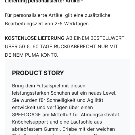
Lieferung personalisierter Artikel*
Dünne Außensohle aus abriebfestem Gummi für
Hallensport
Für personalisierte Artikel gilt eine zusätzliche
Knöchelsupport durch interne Fersenkappe
Bearbeitungszeit von 2-5 Werktagen
Verschluss: Schnürsenkel
KOSTENLOSE LIEFERUNG
AB EINEM BESTELLWERT
ÜBER 50 €. 60 TAGE RÜCKGABERECHT NUR MIT
DEINEM PUMA KONTO.
PRODUCT STORY
Bring dein Futsalspiel mit diesen
leistungsstarken Schuhen auf ein neues Level.
Sie wurden für Schnelligkeit und Agilität
entwickelt und verfügen über einen
SPEEDCAGE am Mittelfuß für Atmungsaktivität,
Knöchelsupport und eine Laufsohle aus
abriebfestem Gummi. Erlebe mit der weichen