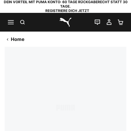
DEIN VORTEIL MIT PUMA KONTO: 60 TAGE RÜCKGABERECHT STATT 30
TAGE.
REGISTRIERE DICH JETZT
SUCHEN
LIVE-CHAT
MEIN K
WA
PUMA.com
Home