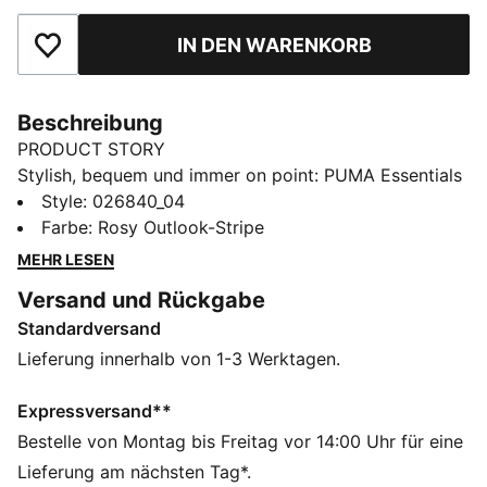
IN DEN WARENKORB
Zu Favoriten hinzufügen
Beschreibung
PRODUCT STORY
Stylish, bequem und immer on point: PUMA Essentials
sind für entspannte Tage. Egal, ob du chillst, dir einen
Style
:
026840_04
Kaffee holst oder unterwegs bist – diese Pieces sind
Farbe
:
Rosy Outlook-Stripe
der perfekte Mix aus Tragekomfort und Style.
MEHR LESEN
Minimalistisch, vielseitig und so designt, damit du dich
Versand und Rückgabe
von morgens bis abends wohlfühlst.
Standardversand
FEATURES + VORTEILE
Hergestellt aus mindestens 50 % recycelten
Lieferung innerhalb von 1-3 Werktagen.
Materialien.
DETAILS
Expressversand**
Baseballcap-Design
Bestelle von Montag bis Freitag vor 14:00 Uhr für eine
Gebogener Schirm
Lieferung am nächsten Tag*.