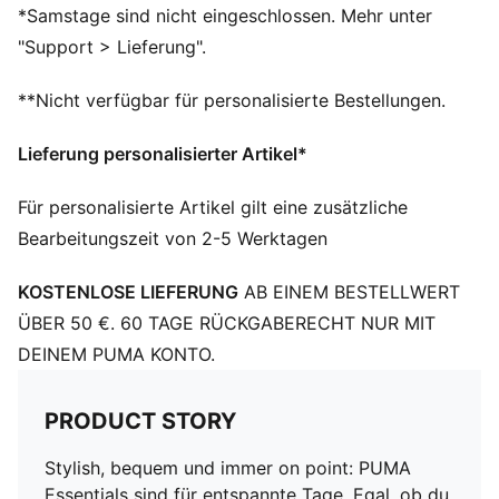
6-Panel-Design
*Samstage sind nicht eingeschlossen. Mehr unter
Verstellbarer Riemenverschluss mit Klettverschluss
"Support > Lieferung".
Gesticktes PUMA No. 1 Logo
**Nicht verfügbar für personalisierte Bestellungen.
Lieferung personalisierter Artikel*
Für personalisierte Artikel gilt eine zusätzliche
Bearbeitungszeit von 2-5 Werktagen
KOSTENLOSE LIEFERUNG
AB EINEM BESTELLWERT
ÜBER 50 €. 60 TAGE RÜCKGABERECHT NUR MIT
DEINEM PUMA KONTO.
PRODUCT STORY
Stylish, bequem und immer on point: PUMA
Essentials sind für entspannte Tage. Egal, ob du