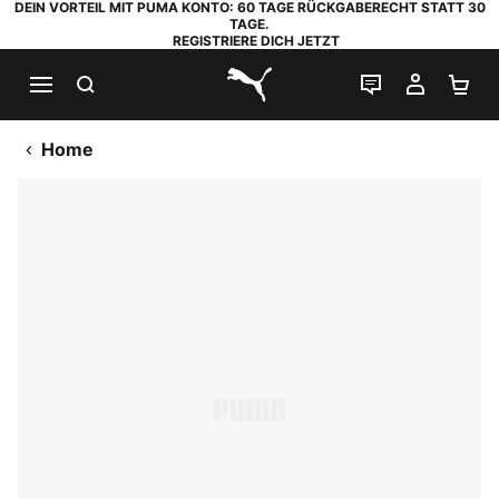
DEIN VORTEIL MIT PUMA KONTO: 60 TAGE RÜCKGABERECHT STATT 30
TAGE.
REGISTRIERE DICH JETZT
SUCHEN
LIVE-CHAT
MEIN K
WA
PUMA.com
Home