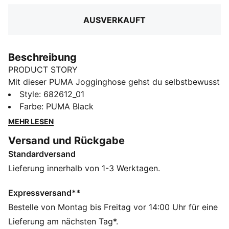
AUSVERKAUFT
Beschreibung
PRODUCT STORY
Mit dieser PUMA Jogginghose gehst du selbstbewusst
in deinen Tag. Mit einem eleganten elastischen Bund
Style
:
682612_01
mit Kordelzug innen für einen perfekten Sitz und dem
Farbe
:
PUMA Black
kultigen gestickten No. 1 Logo verbindet sie mühelos
MEHR LESEN
Komfort und Style. Dein neuer Favorit im
Versand und Rückgabe
Kleiderschrank.
Standardversand
FEATURES + VORTEILE
Hergestellt aus mindestens 50 % recycelten
Lieferung innerhalb von 1-3 Werktagen.
Materialien
DETAILS
Expressversand**
Regular Fit
Bestelle von Montag bis Freitag vor 14:00 Uhr für eine
French Terry
Lieferung am nächsten Tag*.