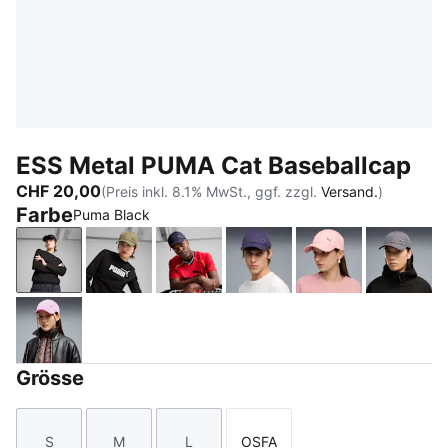
ESS Metal PUMA Cat Baseballcap
CHF 20,00
(Preis inkl. 8.1% MwSt., ggf. zzgl.
Versand.
)
Farbe
Puma Black
Puma Black
PUMA Olive
PUMA Navy
Deep Plum
Rosy Outlook
Moody
Mauve Glow
Grösse
S
M
L
OSFA