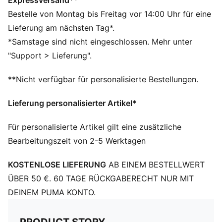
Expressversand**
Regular Fit
Bestelle von Montag bis Freitag vor 14:00 Uhr für eine
6 Panels mit gestickten Ösen
Lieferung am nächsten Tag*.
PUMA Cat Logo Pin aus Metall
*Samstage sind nicht eingeschlossen. Mehr unter
PUMA Branding-Details
"Support > Lieferung".
**Nicht verfügbar für personalisierte Bestellungen.
Lieferung personalisierter Artikel*
Für personalisierte Artikel gilt eine zusätzliche
Bearbeitungszeit von 2-5 Werktagen
KOSTENLOSE LIEFERUNG
AB EINEM BESTELLWERT
ÜBER 50 €. 60 TAGE RÜCKGABERECHT NUR MIT
DEINEM PUMA KONTO.