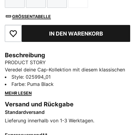
Größe
Größe
Größe
Größe
GRÖSSENTABELLE
IN DEN WARENKORB
Zu Favoriten hinzufügen
Beschreibung
PRODUCT STORY
Veredel deine Cap-Kollektion mit diesem klassischen
6-Panel-Design mit einem PUMA Cat Logo Pin aus
Style
:
025994_01
Metall. Der gebogene Schirm und der verstellbare
Farbe
:
Puma Black
Riemenverschluss sorgen für einen perfekten Sitz bei
MEHR LESEN
jeder Aktivität. Hol dir den zeitlosen Look von PUMA.
Versand und Rückgabe
FEATURES + VORTEILE
Standardversand
Hergestellt aus mindestens 50 % recycelten
Materialien
Lieferung innerhalb von 1-3 Werktagen.
DETAILS
Strukturierte Cap