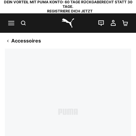
DEIN VORTEIL MIT PUMA KONTO: 60 TAGE RÜCKGABERECHT STATT 30
TAGE.
REGISTRIERE DICH JETZT
SUCHEN
LIVE-CHAT
MEIN K
WA
PUMA.com
Accessoires