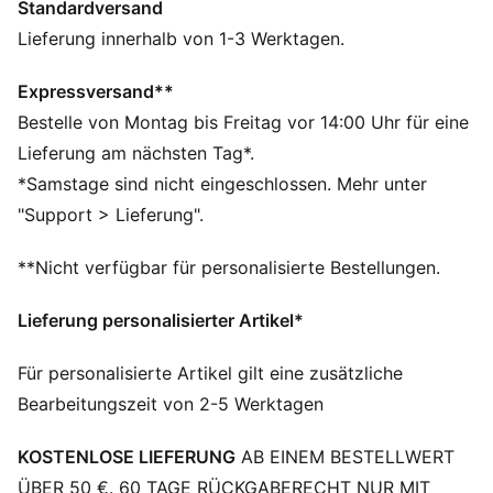
Standardversand
Essentials.
FEATURES + VORTEILE
Lieferung innerhalb von 1-3 Werktagen.
dryCELL: Performance-Technologie, die Feuchtigkeit
vom Körper ableitet und dafür sorgt, dass du beim
Expressversand**
Training schweißfrei bleibst
Bestelle von Montag bis Freitag vor 14:00 Uhr für eine
Hergestellt aus mindestens 50 % recycelten
Lieferung am nächsten Tag*.
Materialien.
*Samstage sind nicht eingeschlossen. Mehr unter
DETAILS
"Support > Lieferung".
Passform: Regulär
Hauptmaterial: Spacer
**Nicht verfügbar für personalisierte Bestellungen.
Ausschnitt: Kragen
Lange Ärmel
Lieferung personalisierter Artikel*
Verschluss: Kurzer Reißverschluss
Länge: Regulär
Für personalisierte Artikel gilt eine zusätzliche
Bearbeitungszeit von 2-5 Werktagen
KOSTENLOSE LIEFERUNG
AB EINEM BESTELLWERT
ÜBER 50 €. 60 TAGE RÜCKGABERECHT NUR MIT