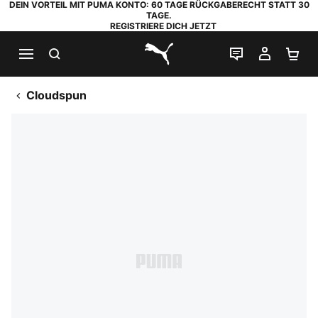
DEIN VORTEIL MIT PUMA KONTO: 60 TAGE RÜCKGABERECHT STATT 30
TAGE.
REGISTRIERE DICH JETZT
SUCHEN
LIVE-CHAT
MEIN K
WA
PUMA.com
Cloudspun