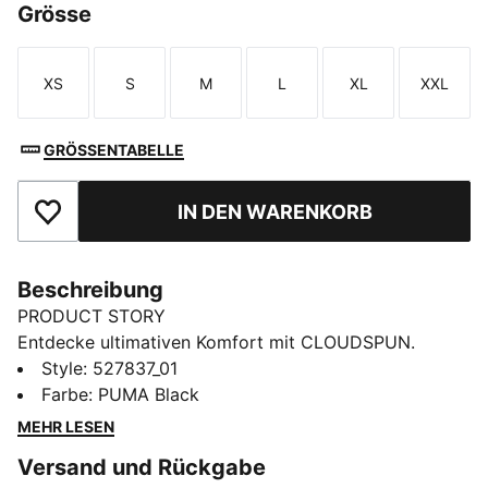
Grösse
XS
S
M
L
XL
XXL
Größe
Größe
Größe
Größe
Größe
Größe
GRÖSSENTABELLE
IN DEN WARENKORB
Zu Favoriten hinzufügen
Beschreibung
PRODUCT STORY
Entdecke ultimativen Komfort mit CLOUDSPUN.
Dieses Trainingstop kombiniert ultraweiches Material
Style
:
527837_01
mit feuchtigkeitsableitendem dryCELL und Vier-Wege-
Farbe
:
PUMA Black
Stretch für uneingeschränkte Bewegungsfreiheit. Mit
MEHR LESEN
Raglanärmeln und ergonomischem Schnitt sowie
Versand und Rückgabe
praktischen Taschen auf der Vorderseite für deine