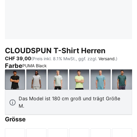
CLOUDSPUN T-Shirt Herren
CHF 39,00
(Preis inkl. 8.1% MwSt., ggf. zzgl.
Versand.
)
Farbe
PUMA Black
PUMA Black
Light Gray Heather
Créme De Mint
Apple Spritz
Baltic Sea Blue
Herb 
Das Model ist 180 cm groß und trägt Größe
M.
Grösse