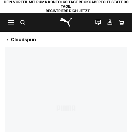
DEIN VORTEIL MIT PUMA KONTO: 60 TAGE RÜCKGABERECHT STATT 30
TAGE.
REGISTRIERE DICH JETZT
SUCHEN
LIVE-CHAT
MEIN K
WA
PUMA.com
Cloudspun