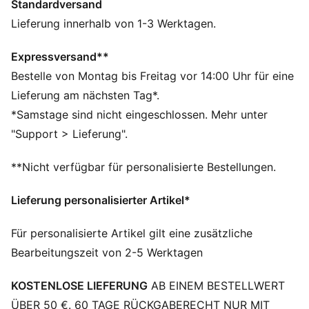
Standardversand
neuer Lieblings-Trainingspartner.
FEATURES + VORTEILE
Lieferung innerhalb von 1-3 Werktagen.
dryCELL: Performance-Technologie, die Feuchtigkeit
vom Körper ableitet und dafür sorgt, dass du beim
Expressversand**
Training schweißfrei bleibst
Bestelle von Montag bis Freitag vor 14:00 Uhr für eine
Hergestellt aus mindestens 90 % recycelten
Lieferung am nächsten Tag*.
Materialien.
*Samstage sind nicht eingeschlossen. Mehr unter
DETAILS
"Support > Lieferung".
Passform: Regulär
Hauptmaterial: Single Jersey
**Nicht verfügbar für personalisierte Bestellungen.
Ausschnitt: Rundhalsausschnitt
Kurze Ärmel
Lieferung personalisierter Artikel*
Länge: Regulär
Für personalisierte Artikel gilt eine zusätzliche
Bearbeitungszeit von 2-5 Werktagen
KOSTENLOSE LIEFERUNG
AB EINEM BESTELLWERT
ÜBER 50 €. 60 TAGE RÜCKGABERECHT NUR MIT