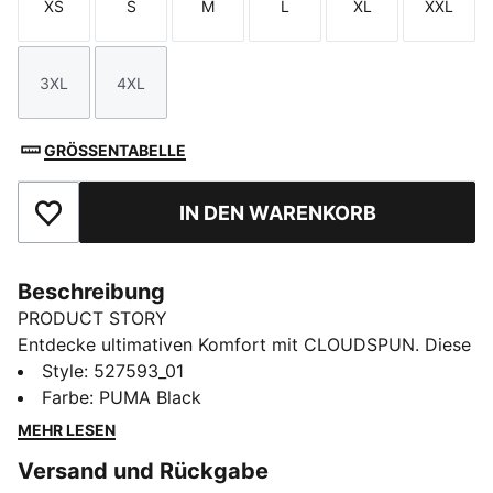
XS
S
M
L
XL
XXL
Größe
Größe
Größe
Größe
Größe
Größe
3XL
4XL
Größe
Größe
GRÖSSENTABELLE
IN DEN WARENKORB
Zu Favoriten hinzufügen
Beschreibung
PRODUCT STORY
Entdecke ultimativen Komfort mit CLOUDSPUN. Diese
High-Performance-Pieces bestehen aus ultraweichen
Style
:
527593_01
Materialien mit Vier-Wege-Stretch für
Farbe
:
PUMA Black
uneingeschränkte Bewegungsfreiheit. Dieses leichte,
MEHR LESEN
atmungsaktive Top mit dryCELL, die dich auch nach
Versand und Rückgabe
mehreren Wiederholungen schweißfrei hält, ist dein