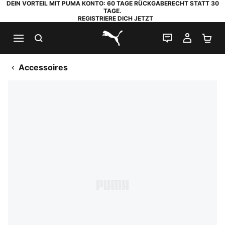
DEIN VORTEIL MIT PUMA KONTO: 60 TAGE RÜCKGABERECHT STATT 30
TAGE.
REGISTRIERE DICH JETZT
SUCHEN
LIVE-CHAT
MEIN K
WA
PUMA.com
Accessoires