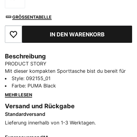
Größe
GRÖSSENTABELLE
IN DEN WARENKORB
Zu Favoriten hinzufügen
Beschreibung
PRODUCT STORY
Mit dieser kompakten Sporttasche bist du bereit für
Action. Mit mehreren Taschen, einem Schuhfach und
Style
:
092155_01
verstellbaren Schulterriemen ist sie für Sportler
Farbe
:
PUMA Black
gemacht, die viel unterwegs sind. Mit dem
MEHR LESEN
charakteristischen Style von PUMA organisierst du
Versand und Rückgabe
deine Ausrüstung und erreichst deine Ziele.
Standardversand
FEATURES + VORTEILE
Hergestellt aus mindestens 50 % recycelten
Lieferung innerhalb von 1-3 Werktagen.
Materialien.