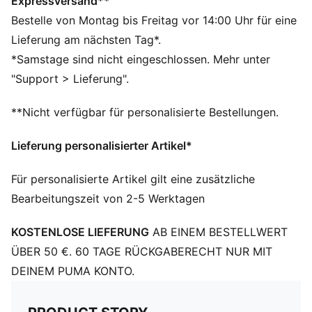
DETAILS
Expressversand**
Hauptfach mit Zwei-Wege-Reißverschlussöffnung
Bestelle von Montag bis Freitag vor 14:00 Uhr für eine
Zwei Einschubtaschen, externes gepolstertes
Lieferung am nächsten Tag*.
Laptopfach für Geräte bis 14"
*Samstage sind nicht eingeschlossen. Mehr unter
Gepolsterte, verstellbare Schulterriemen mit PUMA
"Support > Lieferung".
Cat Logo auf einem Riemen
Fassungsvermögen: 27 l
**Nicht verfügbar für personalisierte Bestellungen.
Abmessungen: H 47,5 cm x B 28 cm x T 17 cm
Gepolstertes Rückenteil
Lieferung personalisierter Artikel*
Strapazierfähige, beschichtete Unterseite
Für personalisierte Artikel gilt eine zusätzliche
Bearbeitungszeit von 2-5 Werktagen
KOSTENLOSE LIEFERUNG
AB EINEM BESTELLWERT
ÜBER 50 €. 60 TAGE RÜCKGABERECHT NUR MIT
DEINEM PUMA KONTO.