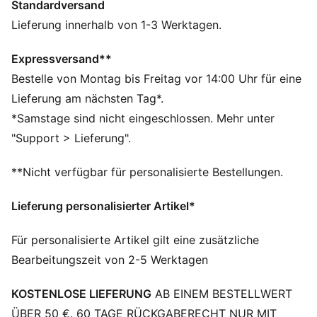
Standardversand
FEATURES + VORTEILE
Hergestellt aus mindestens 50 % recycelten
Lieferung innerhalb von 1-3 Werktagen.
Materialien.
DETAILS
Expressversand**
Passform: Regulär
Bestelle von Montag bis Freitag vor 14:00 Uhr für eine
Hauptmaterial: French Terry
Lieferung am nächsten Tag*.
Verschluss: Gerippter Bund mit Kordelzug
*Samstage sind nicht eingeschlossen. Mehr unter
Länge: Regulär
"Support > Lieferung".
Bundhöhe: Mittel
Taschen: Seitentaschen
**Nicht verfügbar für personalisierte Bestellungen.
Grafikdetail
Lieferung personalisierter Artikel*
Für personalisierte Artikel gilt eine zusätzliche
Bearbeitungszeit von 2-5 Werktagen
KOSTENLOSE LIEFERUNG
AB EINEM BESTELLWERT
ÜBER 50 €. 60 TAGE RÜCKGABERECHT NUR MIT