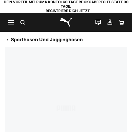
DEIN VORTEIL MIT PUMA KONTO: 60 TAGE RÜCKGABERECHT STATT 30
TAGE.
REGISTRIERE DICH JETZT
SUCHEN
LIVE-CHAT
MEIN K
WA
PUMA.com
Sporthosen Und Jogginghosen