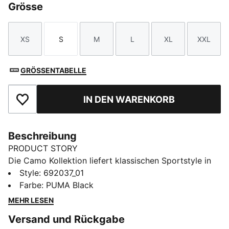
Grösse
XS
S
M
L
XL
XXL
Größe
Größe
Größe
Größe
Größe
Größe
GRÖSSENTABELLE
IN DEN WARENKORB
Zu Favoriten hinzufügen
Beschreibung
PRODUCT STORY
Die Camo Kollektion liefert klassischen Sportstyle in
aktuellen Versionen mit markanten Grafiken, Allover-
Style
:
692037_01
Prints und charakteristischen PUMA Details. Diese für
Farbe
:
PUMA Black
Alltagskomfort und Statement-Looks gemachten
MEHR LESEN
Designs bewegen sich mit dir, wohin dein Style dich
Versand und Rückgabe
auch führt.