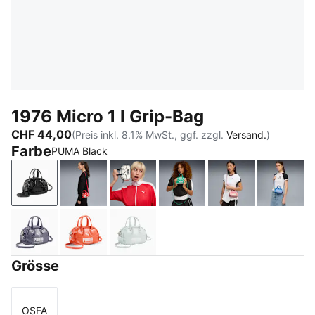
1976 Micro 1 l Grip-Bag
CHF 44,00
(Preis inkl. 8.1% MwSt., ggf. zzgl.
Versand.
)
Farbe
PUMA Black
PUMA Black
For All Time Red
PUMA White-PUMA Black
Vibrant Green
Wild Pink
Racing
Inky Depths
Red Flash
Créme De Mint
Grösse
OSFA