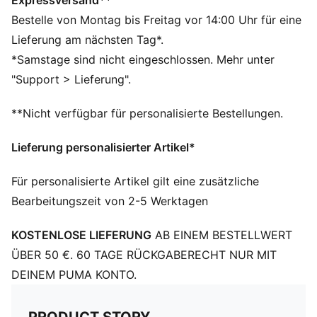
Expressversand**
Klassiker zu einem Highlight, das Funktionalität, Sport
Bestelle von Montag bis Freitag vor 14:00 Uhr für eine
und Style vereint.
Lieferung am nächsten Tag*.
DETAILS
*Samstage sind nicht eingeschlossen. Mehr unter
Hauptfach mit Reißverschluss
"Support > Lieferung".
Kreditkarten-Einschubfach innen
Flache Tragegriffe mit Wattierung
**Nicht verfügbar für personalisierte Bestellungen.
Abnehmbarer Schulterriemen
Fassungsvermögen: 1 l
Lieferung personalisierter Artikel*
Abmessungen: H 10 cm x B 17 cm x T 7 cm
100% Polyester
Für personalisierte Artikel gilt eine zusätzliche
Bearbeitungszeit von 2-5 Werktagen
KOSTENLOSE LIEFERUNG
AB EINEM BESTELLWERT
ÜBER 50 €. 60 TAGE RÜCKGABERECHT NUR MIT
DEINEM PUMA KONTO.