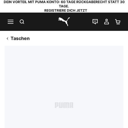
DEIN VORTEIL MIT PUMA KONTO: 60 TAGE RÜCKGABERECHT STATT 30
TAGE.
REGISTRIERE DICH JETZT
SUCHEN
LIVE-CHAT
MEIN K
WA
PUMA.com
Taschen