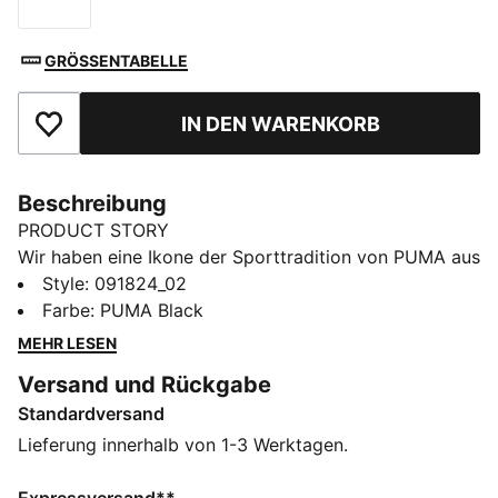
Größe
GRÖSSENTABELLE
IN DEN WARENKORB
Zu Favoriten hinzufügen
Beschreibung
PRODUCT STORY
Wir haben eine Ikone der Sporttradition von PUMA aus
den Archiven geholt: die Grip-Bag von 1976. Zuerst an
Style
:
091824_02
PUMA Athleten auf der Laufbahn, dem Spielfeld und
Farbe
:
PUMA Black
dem Court gesehen, hat die Grip Bag ihre sportlichen
MEHR LESEN
Wurzeln hinter sich gelassen und ist zu einem
Versand und Rückgabe
Streetwear- und Fashion-Essential geworden. Heute
Standardversand
bringen wir den Klassiker mit seiner ursprünglichen
Form und zeitlosen Ästhetik in einer neuen Version
Lieferung innerhalb von 1-3 Werktagen.
zurück. Zwei Tragegriffe, Kontrastpaspeln und
abgerundete Vorderseiten machen diesen ewigen