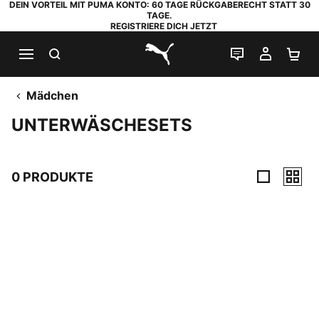
DEIN VORTEIL MIT PUMA KONTO: 60 TAGE RÜCKGABERECHT STATT 30
TAGE.
REGISTRIERE DICH JETZT
SUCHEN
LIVE-CHAT
MEIN K
WA
PUMA.com
Mädchen
UNTERWÄSCHESETS
0 PRODUKTE
0 Produkte