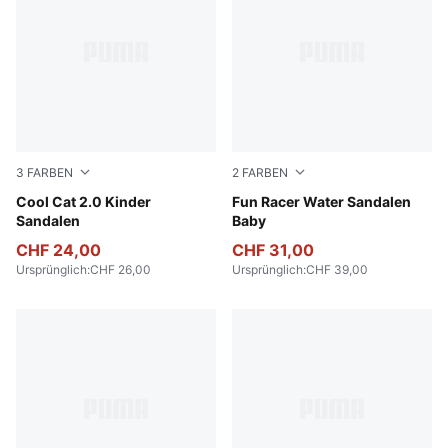
3
FARBEN
2
FARBEN
Intense Lavender-PUMA White-Pearl Pink
Cool Cat 2.0 Kinder
Lavendar Pop-Magic Rose
Fun Racer Water Sandalen
Sandalen
Baby
CHF 24,00
CHF 31,00
Ursprünglich
:
CHF 26,00
Ursprünglich
:
CHF 39,00