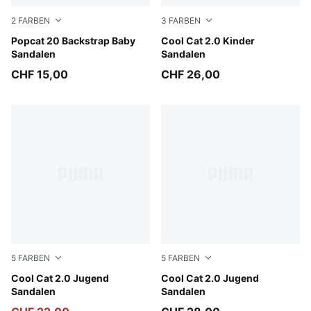
2
FARBEN
3
FARBEN
PUMA White-Wild Pink-Wild Pink
Popcat 20 Backstrap Baby
PUMA Black-Apple Spritz
Cool Cat 2.0 Kinder
Sandalen
Sandalen
CHF 15,00
CHF 26,00
5
FARBEN
5
FARBEN
PUMA White-PUMA Navy-For All Time Red
Cool Cat 2.0 Jugend
PUMA Black-PUMA White
Cool Cat 2.0 Jugend
Sandalen
Sandalen