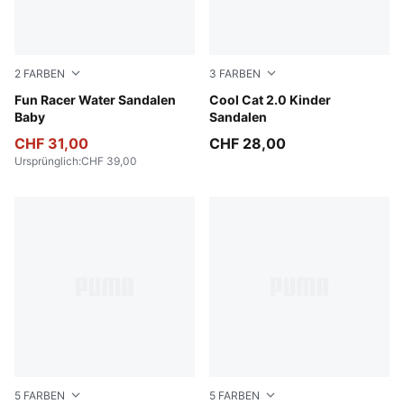
2
FARBEN
3
FARBEN
PUMA Black-PUMA White
Fun Racer Water Sandalen
Dusky Rosewood-PUMA Whi
Cool Cat 2.0 Kinder
Baby
Sandalen
CHF 31,00
CHF 28,00
Ursprünglich
:
CHF 39,00
5
FARBEN
5
FARBEN