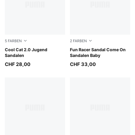
5
FARBEN
2
FARBEN
PUMA Black-Apple Spritz
Cool Cat 2.0 Jugend
Pink Shimmer-Apple Spritz-
Fun Racer Sandal Come On
Sandalen
Sandalen Baby
CHF 28,00
CHF 33,00