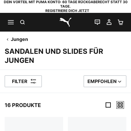
DEIN VORTEIL MIT PUMA KONTO: 60 TAGE RÜCKGABERECHT STATT 30
TAGE.
REGISTRIERE DICH JETZT
SUCHEN
LIVE-CHAT
MEIN K
WA
PUMA.com
Jungen
SANDALEN UND SLIDES FÜR
JUNGEN
FILTER
EMPFOHLEN
SORTIEREN NACH
16 PRODUKTE
16 Produkte