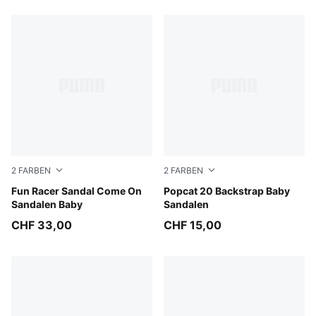
2
FARBEN
2
FARBEN
Royal Sapphire-Green Fruit-Lemon Meringue
Fun Racer Sandal Come On
PUMA White-Green Fruit-Rac
Popcat 20 Backstrap Baby
Sandalen Baby
Sandalen
CHF 33,00
CHF 15,00