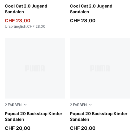
Intense Lavender-PUMA White-Pearl Pink
Cool Cat 2.0 Jugend
Vibrant Blue-PUMA White-Ro
Cool Cat 2.0 Jugend
Sandalen
Sandalen
CHF 23,00
CHF 28,00
Ursprünglich
:
CHF 28,00
2
FARBEN
2
FARBEN
PUMA White-Wild Pink-Wild Pink
Popcat 20 Backstrap Kinder
PUMA White-Green Fruit-Rac
Popcat 20 Backstrap Kinder
Sandalen
Sandalen
CHF 20,00
CHF 20,00