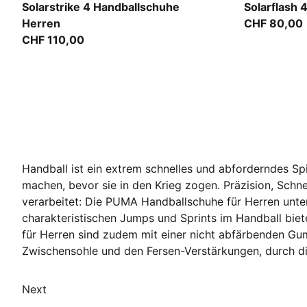
PUMA Team Royal-PUMA White-PUMA Black
PUMA White
Solarstrike 4 Handballschuhe
Solarflash 
Herren
CHF 80,00
CHF 110,00
Handball ist ein extrem schnelles und abforderndes Spi
machen, bevor sie in den Krieg zogen. Präzision, Schne
verarbeitet: Die PUMA Handballschuhe für Herren unters
charakteristischen Jumps und Sprints im Handball bi
für Herren sind zudem mit einer nicht abfärbenden Gum
Zwischensohle und den Fersen-Verstärkungen, durch die 
Next