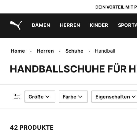
DEIN VORTEIL MIT
DAMEN
HERREN
KINDER
SPORT
PUMA.com
PUMA x TRANSFORMERS
PUMA x DORA THE EXPLORER
Schuhe zum Reinschlüpfen
Home
Herren
Schuhe
Handball
HANDBALLSCHUHE FÜR H
Größe
Farbe
Eigenschaften
Filter
42 PRODUKTE