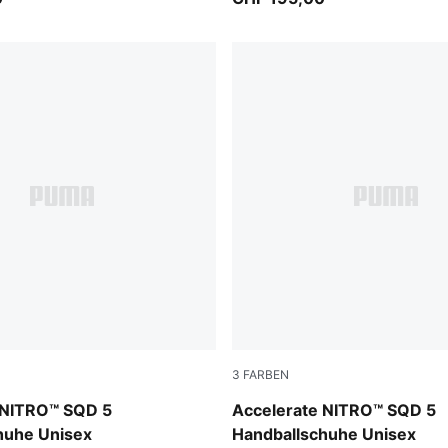
3
FARBEN
-PUMA White
PUMA White-PUMA Black-S
 NITRO™ SQD 5
Accelerate NITRO™ SQD 5
huhe Unisex
Handballschuhe Unisex