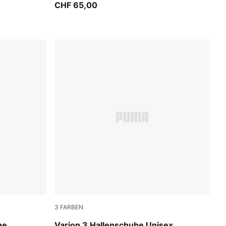
CHF 65,00
3
FARBEN
ver Mist
PUMA Black-PUMA White
he
Varion 3 Hallenschuhe Unisex