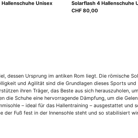
-Puma Aged Silver
PUMA Team Royal-PUMA Wh
4 Hallenschuhe Unisex
Solarflash 4 Hallenschuhe 
CHF 80,00
el, dessen Ursprung im antiken Rom liegt. Die römische Sold
lligkeit und Agilität sind die Grundlagen dieses Sports und
tützen ihren Träger, das Beste aus sich herauszuholen, um 
eten die Schuhe eine hervorragende Dämpfung, um die Gele
misohle – ideal für das Hallentraining – ausgestattet und 
der Fuß fest in der Innensohle steht und so stabilisiert wi