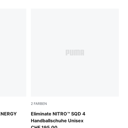
2
FARBEN
rple Glimmer
PUMA White-PUMA Black-Sugared Almond
 ENERGY
Eliminate NITRO™ SQD 4
Handballschuhe Unisex
CHF 195,00