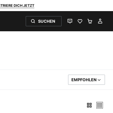
TRIERE DICH JETZT
SUCHEN
LIVE-CHAT
FAVORITEN 0
WARENKO
MEI
EMPFOHLEN
SORTIEREN NACH