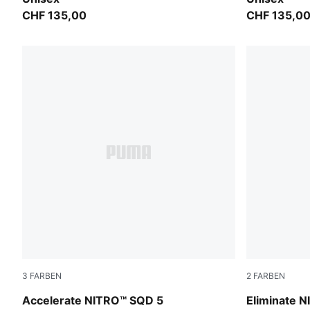
CHF 135,00
CHF 135,0
3
FARBEN
2
FARBEN
Aqua Glow-PUMA Black-Green Glare-Royal Sapphire
Aqua Glow-
Accelerate NITRO™ SQD 5
Eliminate 