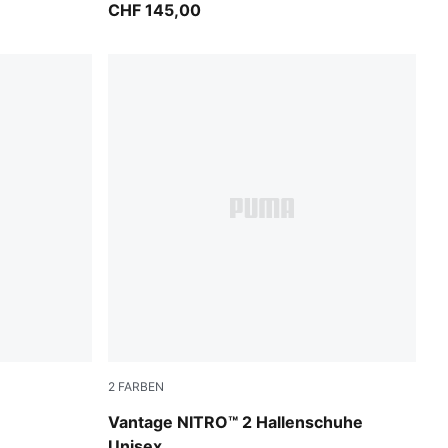
CHF 145,00
2
FARBEN
a Blue
Aqua Glow-PUMA Black-Green Glare
Vantage NITRO™ 2 Hallenschuhe
Unisex