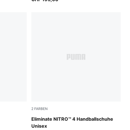
2
FARBEN
ugared Almond
PUMA White-PUMA Black-Alpine Snow
Eliminate NITRO™ 4 Handballschuhe
Unisex