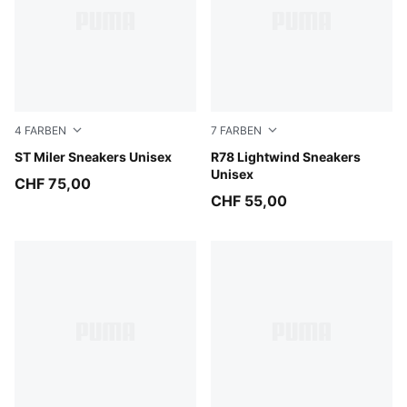
4
FARBEN
7
FARBEN
PUMA Black-Moody Gray-PUMA White
ST Miler Sneakers Unisex
Inky Depths-PUMA White-P
R78 Lightwind Sneakers
Unisex
CHF 75,00
CHF 55,00