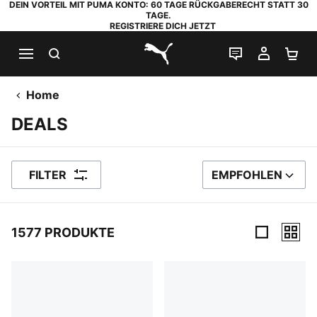
DEIN VORTEIL MIT PUMA KONTO: 60 TAGE RÜCKGABERECHT STATT 30
TAGE.
REGISTRIERE DICH JETZT
SUCHEN
LIVE-CHAT
MEIN K
WA
PUMA.com
Home
DEALS
FILTER
EMPFOHLEN
SORTIEREN NACH
1577 PRODUKTE
1577 Produkte