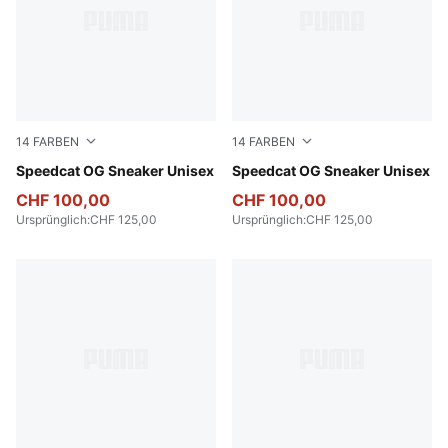
14
FARBEN
14
FARBEN
For All Time Red-PUMA White
Speedcat OG Sneaker Unisex
PUMA Black-PUMA White
Speedcat OG Sneaker Unisex
CHF 100,00
CHF 100,00
Ursprünglich
:
CHF 125,00
Ursprünglich
:
CHF 125,00