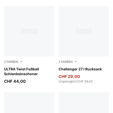
2
FARBEN
2
FARBEN
PUMA Black-PUMA Silver
ULTRA Twist Fußball
Puma Black
Challenger 27 l Rucksack
Schienbeinschoner
CHF 29,00
CHF 44,00
Ursprünglich
:
CHF 39,00