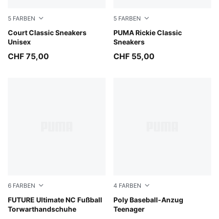
5
FARBEN
5
FARBEN
PUMA White-PUMA Black-PUMA Gold
Court Classic Sneakers
PUMA White-PUMA Silver
PUMA Rickie Classic
Unisex
Sneakers
CHF 75,00
CHF 55,00
6
FARBEN
4
FARBEN
PUMA Black-Intense Mint
FUTURE Ultimate NC Fußball
Misty Pink
Poly Baseball-Anzug
Torwarthandschuhe
Teenager