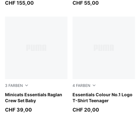
CHF 155,00
CHF 55,00
3
FARBEN
4
FARBEN
Mauve Glow
Minicats Essentials Raglan
Midnight Petrol
Essentials Colour No.1 Logo
Crew Set Baby
T-Shirt Teenager
CHF 39,00
CHF 20,00