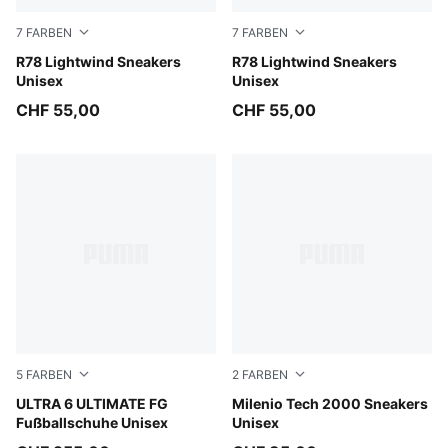
7
FARBEN
7
FARBEN
PUMA White-PUMA Black
R78 Lightwind Sneakers
PUMA Black-PUMA White
R78 Lightwind Sneakers
Unisex
Unisex
CHF 55,00
CHF 55,00
5
FARBEN
2
FARBEN
Icy Blue-PUMA White-Blue Jewel
ULTRA 6 ULTIMATE FG
PUMA Black-PUMA White-PU
Milenio Tech 2000 Sneakers
Fußballschuhe Unisex
Unisex