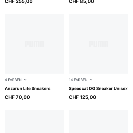
CHF 255,00
CHF 85,00
4
FARBEN
14
FARBEN
PUMA White-PUMA White
Anzarun Lite Sneakers
Emerald Ice-PUMA Black
Speedcat OG Sneaker Unisex
CHF 70,00
CHF 125,00