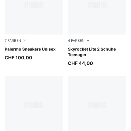
7
FARBEN
4
FARBEN
Matte Bronze-Silver Fog
Palermo Sneakers Unisex
Royal Sapphire-PUMA White
Skyrocket Lite 2 Schuhe
Teenager
CHF 100,00
CHF 44,00