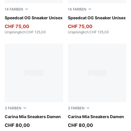
14
FARBEN
14
FARBEN
PUMA Team Royal-PUMA White
Speedcat OG Sneaker Unisex
Pelé Yellow-PUMA Black
Speedcat OG Sneaker Unisex
CHF 75,00
CHF 75,00
Ursprünglich
:
CHF 125,00
Ursprünglich
:
CHF 125,00
3
FARBEN
3
FARBEN
Rich Cocoa-Powder Pink
Carina Mia Sneakers Damen
PUMA Black-Alpine Snow
Carina Mia Sneakers Damen
CHF 80,00
CHF 80,00