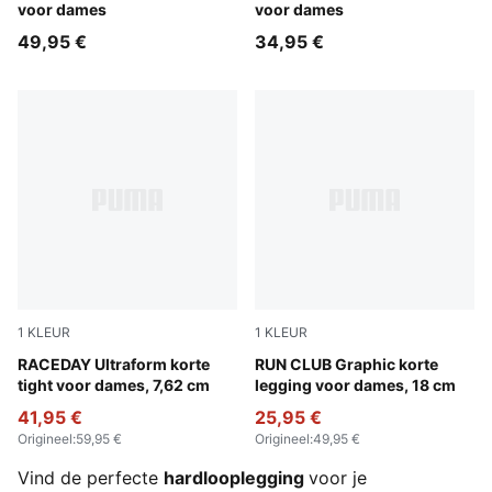
voor dames
voor dames
49,95 €
34,95 €
1
KLEUR
1
KLEUR
Puma Black
RACEDAY Ultraform korte
Puma Black
RUN CLUB Graphic korte
tight voor dames, 7,62 cm
legging voor dames, 18 cm
41,95 €
25,95 €
Origineel
:
59,95 €
Origineel
:
49,95 €
Vind de perfecte
hardlooplegging
voor je