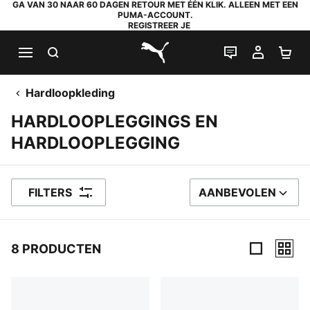
GA VAN 30 NAAR 60 DAGEN RETOUR MET ÉÉN KLIK. ALLEEN MET EEN
PUMA-ACCOUNT.
REGISTREER JE
ZOEKEN
LIVE CHAT
MIJN A
WI
PUMA.com
Hardloopkleding
HARDLOOPLEGGINGS EN
HARDLOOPLEGGING
FILTERS
AANBEVOLEN
SORTEER OP
8 PRODUCTEN
8 producten