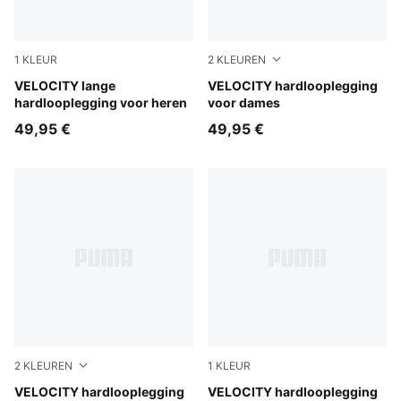
1
KLEUR
2
KLEUREN
Puma Black
VELOCITY lange
Inky Depths
VELOCITY hardlooplegging
hardlooplegging voor heren
voor dames
49,95 €
49,95 €
2
KLEUREN
1
KLEUR
Puma Black
VELOCITY hardlooplegging
Puma Black
VELOCITY hardlooplegging