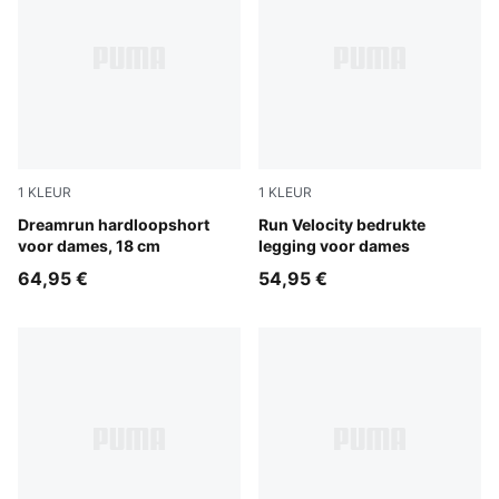
1
KLEUR
1
KLEUR
Puma Black
Dreamrun hardloopshort
Puma Black
Run Velocity bedrukte
voor dames, 18 cm
legging voor dames
64,95 €
54,95 €