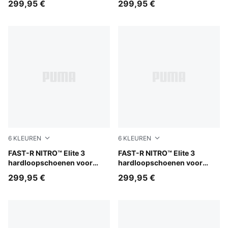
299,95 €
299,95 €
6
KLEUREN
6
KLEUREN
Ultra Red-Inky Depths
FAST-R NITRO™ Elite 3
PUMA White-Chambray Blue
FAST-R NITRO™ Elite 3
hardloopschoenen voor
hardloopschoenen voor
heren
dames
299,95 €
299,95 €