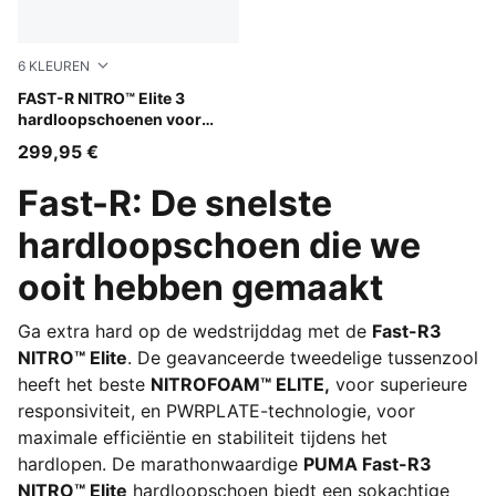
6
KLEUREN
Apple Spritz-Deep Plum
FAST-R NITRO™ Elite 3
hardloopschoenen voor
heren
299,95 €
Fast-R: De snelste
hardloopschoen die we
ooit hebben gemaakt
Ga extra hard op de wedstrijddag met de
Fast-R3
NITRO™ Elite
. De geavanceerde tweedelige tussenzool
heeft het beste
NITROFOAM™ ELITE,
voor superieure
responsiviteit, en PWRPLATE-technologie, voor
maximale efficiëntie en stabiliteit tijdens het
hardlopen. De marathonwaardige
PUMA Fast-R3
NITRO™ Elite
hardloopschoen biedt een sokachtige