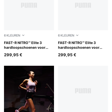
6
KLEUREN
6
KLEUREN
PUMA Black-Ultra Red
FAST-R NITRO™ Elite 3
PUMA Black-Light Lavender
FAST-R NITRO™ Elite 3
hardloopschoenen voor
hardloopschoenen voor
heren
dames
299,95 €
299,95 €