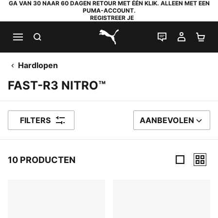
GA VAN 30 NAAR 60 DAGEN RETOUR MET ÉÉN KLIK. ALLEEN MET EEN
PUMA-ACCOUNT.
REGISTREER JE
ZOEKEN
LIVE CHAT
MIJN A
WI
PUMA.com
Hardlopen
FAST-R3 NITRO™
FILTERS
AANBEVOLEN
SORTEER OP
10 PRODUCTEN
10 producten