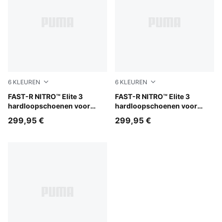
6
KLEUREN
6
KLEUREN
Ultra Red-Inky Depths-PUMA White
FAST-R NITRO™ Elite 3
Apple Spritz-Deep Plum
FAST-R NITRO™ Elite 3
hardloopschoenen voor
hardloopschoenen voor
dames
dames
299,95 €
299,95 €