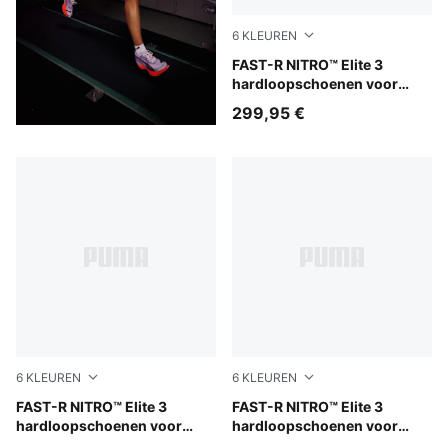
6
KLEUREN
Light Lavender-Ultra Red
FAST-R NITRO™ Elite 3
hardloopschoenen voor
heren
299,95 €
6
KLEUREN
6
KLEUREN
Light Lavender-Inky Depths-Ultra Red
FAST-R NITRO™ Elite 3
PUMA White-Chambray Blue
FAST-R NITRO™ Elite 3
hardloopschoenen voor
hardloopschoenen voor
dames
heren