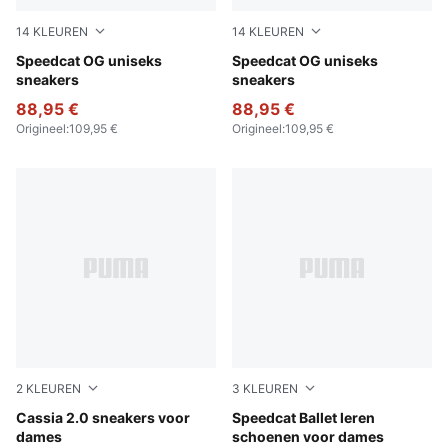
14
KLEUREN
14
KLEUREN
PUMA Black-PUMA White
Speedcat OG uniseks
For All Time Red-PUMA Whi
Speedcat OG uniseks
sneakers
sneakers
88,95 €
88,95 €
Origineel
:
109,95 €
Origineel
:
109,95 €
2
KLEUREN
3
KLEUREN
PUMA White-PUMA Gold-PUMA White
Cassia 2.0 sneakers voor
PUMA Black-PUMA White
Speedcat Ballet leren
dames
schoenen voor dames