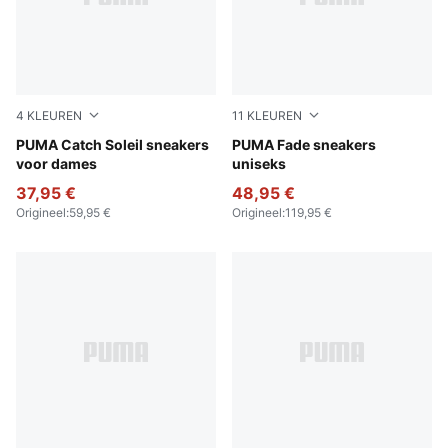
4
KLEUREN
11
KLEUREN
Alpine Snow-Sand Dune
PUMA Catch Soleil sneakers
PUMA Silver-PUMA White-Bl
PUMA Fade sneakers
voor dames
uniseks
37,95 €
48,95 €
Origineel
:
59,95 €
Origineel
:
119,95 €