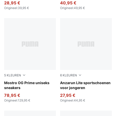
28,95 €
40,95 €
Origineel
:
39,95 €
Origineel
:
49,95 €
5
KLEUREN
6
KLEUREN
PUMA Black-PUMA Black
Mostro OG Prime uniseks
PUMA Black-PUMA White
Anzarun Lite sportschoenen
sneakers
voor jongeren
78,95 €
27,95 €
Origineel
:
129,95 €
Origineel
:
44,95 €