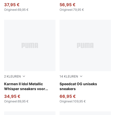
37,95 €
56,95 €
Origineel
:
69,95 €
Origineel
:
79,95 €
2
KLEUREN
14
KLEUREN
PUMA Black-PUMA Silver
Karmen II Idol Metallic
Pelé Yellow-PUMA Black
Speedcat OG uniseks
Whisper sneakers voor
sneakers
dames
34,95 €
66,95 €
Origineel
:
69,95 €
Origineel
:
109,95 €