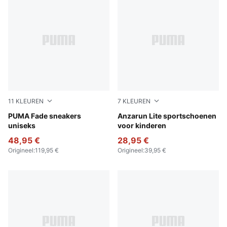
11
KLEUREN
7
KLEUREN
PUMA Black-Cool Dark Gray-PUMA Silver
PUMA Fade sneakers
Peach Smoothie-PUMA Whit
Anzarun Lite sportschoenen
uniseks
voor kinderen
48,95 €
28,95 €
Origineel
:
119,95 €
Origineel
:
39,95 €