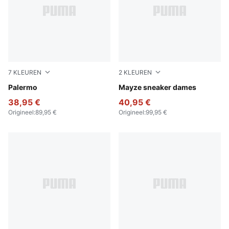
7
KLEUREN
2
KLEUREN
Rosy Outlook-Gum
Palermo
PUMA Black-PUMA White
Mayze sneaker dames
38,95 €
40,95 €
Origineel
:
89,95 €
Origineel
:
99,95 €