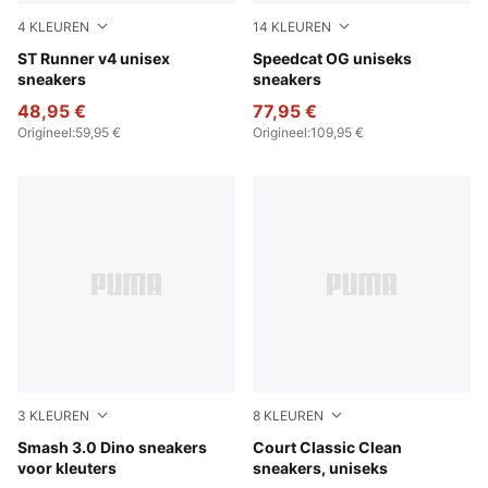
4
KLEUREN
14
KLEUREN
PUMA Black-Shadow Gray
ST Runner v4 unisex
Haute Coffee-Frosted Ivory
Speedcat OG uniseks
sneakers
sneakers
48,95 €
77,95 €
Origineel
:
59,95 €
Origineel
:
109,95 €
3
KLEUREN
8
KLEUREN
PUMA White-Green Fruit-Vibrant Blue
Smash 3.0 Dino sneakers
PUMA White-PUMA Black
Court Classic Clean
voor kleuters
sneakers, uniseks