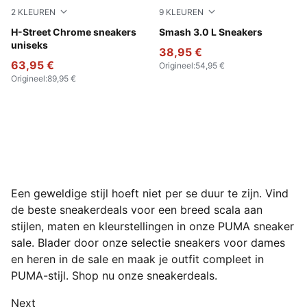
2
KLEUREN
9
KLEUREN
PUMA Gold-PUMA Black
H-Street Chrome sneakers
PUMA White-PUMA White-P
Smash 3.0 L Sneakers
uniseks
38,95 €
63,95 €
Origineel
:
54,95 €
Origineel
:
89,95 €
Een geweldige stijl hoeft niet per se duur te zijn. Vind
de beste sneakerdeals voor een breed scala aan
stijlen, maten en kleurstellingen in onze PUMA sneaker
sale. Blader door onze selectie sneakers voor dames
en heren in de sale en maak je outfit compleet in
PUMA-stijl. Shop nu onze sneakerdeals.
Next