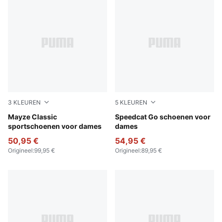
3
KLEUREN
5
KLEUREN
Puma White
Mayze Classic
For All Time Red-PUMA Whi
Speedcat Go schoenen voor
sportschoenen voor dames
dames
50,95 €
54,95 €
Origineel
:
99,95 €
Origineel
:
89,95 €