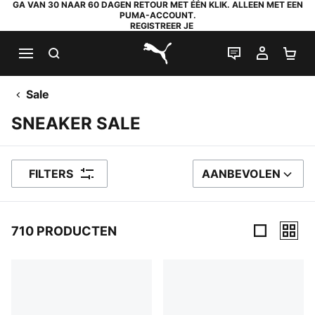
GA VAN 30 NAAR 60 DAGEN RETOUR MET ÉÉN KLIK. ALLEEN MET EEN
PUMA-ACCOUNT.
REGISTREER JE
ZOEKEN
LIVE CHAT
MIJN A
WI
PUMA.com
Sale
SNEAKER SALE
FILTERS
AANBEVOLEN
SORTEER OP
710 PRODUCTEN
710 producten