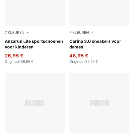
7
KLEUREN
7
KLEUREN
PUMA Black-PUMA White
Anzarun Lite sportschoenen
PUMA White-PUMA Black-P
Carina 3.0 sneakers voor
voor kinderen
dames
26,95 €
48,95 €
Origineel
:
39,95 €
Origineel
:
59,95 €