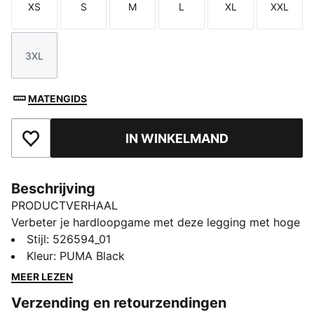
XS
S
M
L
XL
XXL
Maat
Maat
Maat
Maat
Maat
Maat
3XL
Maat
MATENGIDS
IN WINKELMAND
Toegevoegd aan favorieten
Beschrijving
PRODUCTVERHAAL
Verbeter je hardloopgame met deze legging met hoge
taille. Met dryCELL-technologie om je droog te
Stijl
:
526594_01
houden, een verstelbare tailleband met trekkoord en
Kleur
:
PUMA Black
handige zijzakken. Perfect voor gezondheidsfanaten
MEER LEZEN
die graag met vertrouwen bewegen.
Verzending en retourzendingen
ALLE INS EN OUTS