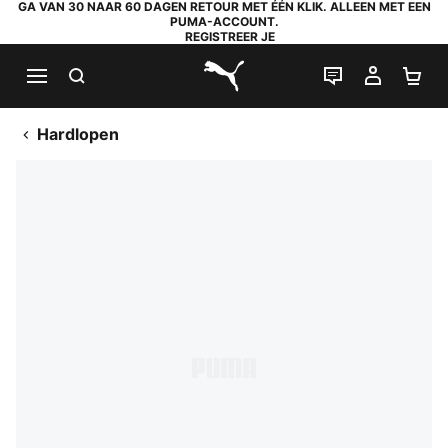
GA VAN 30 NAAR 60 DAGEN RETOUR MET ÉÉN KLIK. ALLEEN MET EEN
PUMA-ACCOUNT.
REGISTREER JE
ZOEKEN
LIVE CHAT
MIJN A
WI
PUMA.com
Hardlopen