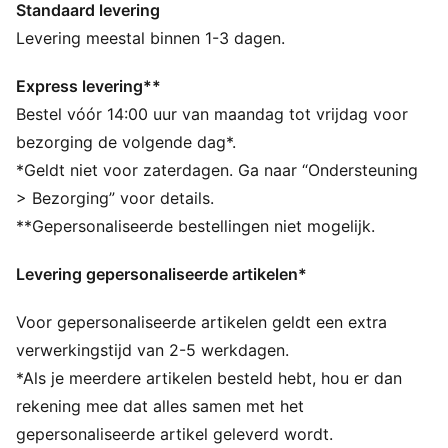
Standaard levering
Gemaakt van minstens 50% gerecyclede materialen
dryCELL: prestatietechnologie ontworpen om vocht
Levering meestal binnen 1-3 dagen.
van het lichaam af te voeren en je tijdens het sporten
vrij te houden van zweet
Express levering**
DETAILS
Bestel vóór 14:00 uur van maandag tot vrijdag voor
Strakke pasvorm
bezorging de volgende dag*.
Middelhoge taille
*Geldt niet voor zaterdagen. Ga naar “Ondersteuning
Verstelbare trekkoorden
> Bezorging” voor details.
Open zijzakken
**Gepersonaliseerde bestellingen niet mogelijk.
PUMA-merkdetails
Levering gepersonaliseerde artikelen*
Voor gepersonaliseerde artikelen geldt een extra
verwerkingstijd van 2-5 werkdagen.
*Als je meerdere artikelen besteld hebt, hou er dan
rekening mee dat alles samen met het
gepersonaliseerde artikel geleverd wordt.