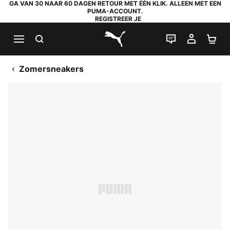
GA VAN 30 NAAR 60 DAGEN RETOUR MET ÉÉN KLIK. ALLEEN MET EEN
PUMA-ACCOUNT.
REGISTREER JE
ZOEKEN
LIVE CHAT
MIJN A
WI
PUMA.com
Zomersneakers