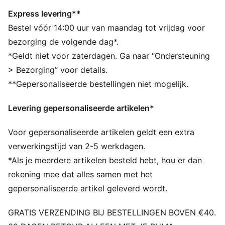
jouw stijl past.
DETAILS
Express levering**
Breedte: Normaal
Bestel vóór 14:00 uur van maandag tot vrijdag voor
Type neus: Rond
bezorging de volgende dag*.
Sluiting: Veters
*Geldt niet voor zaterdagen. Ga naar “Ondersteuning
Type hak: Plat
> Bezorging” voor details.
Geborduurde PUMA Cat
**Gepersonaliseerde bestellingen niet mogelijk.
Levering gepersonaliseerde artikelen*
Voor gepersonaliseerde artikelen geldt een extra
verwerkingstijd van 2-5 werkdagen.
*Als je meerdere artikelen besteld hebt, hou er dan
rekening mee dat alles samen met het
gepersonaliseerde artikel geleverd wordt.
GRATIS VERZENDING BIJ BESTELLINGEN BOVEN €40.