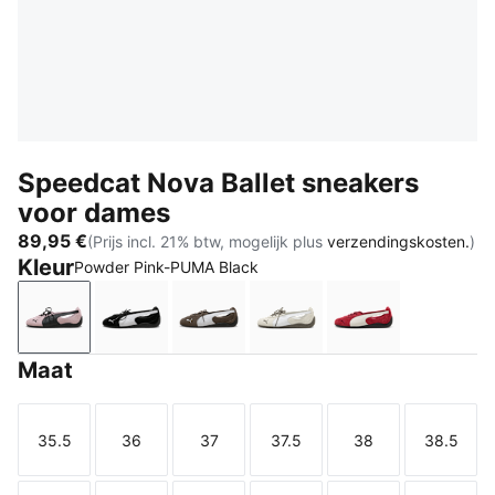
Speedcat Nova Ballet sneakers
voor dames
89,95 €
(Prijs incl. 21% btw, mogelijk plus
verzendingskosten.
)
Kleur
Powder Pink-PUMA Black
Powder Pink-PUMA Black
PUMA Black-PUMA White
Matte Bronze-PUMA Black
Vapor Gray-Matte Bronz
Red Rhythm-PU
Maat
35.5
36
37
37.5
38
38.5
Maat
Maat
Maat
Maat
Maat
Maat