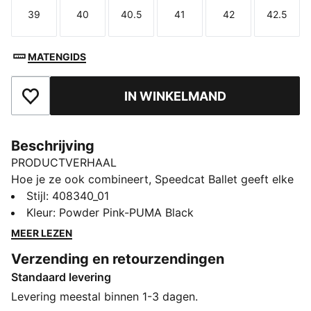
39
40
40.5
41
42
42.5
Maat
Maat
Maat
Maat
Maat
Maat
MATENGIDS
IN WINKELMAND
Toegevoegd aan favorieten
Beschrijving
PRODUCTVERHAAL
Hoe je ze ook combineert, Speedcat Ballet geeft elke
outfit een eigen stijl en individualiteit. Met op ballet-
Stijl
:
408340_01
geïnspireerde details en verfijnde accenten is dit
Kleur
:
Powder Pink-PUMA Black
silhouet een opvallende nieuwe versie van een icoon.
MEER LEZEN
Hij heeft zijn roots in het racen en is ontworpen voor
Verzending en retourzendingen
de straat, en combineert daarmee motorsportenergie
Standaard levering
met een sierlijk randje. Ga ook voor deze ingetogen
trend met de nieuwste versie en vind het paar dat bij
Levering meestal binnen 1-3 dagen.