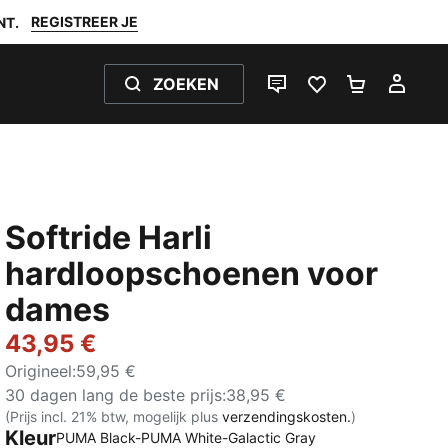
REGISTREER JE
NT.
ZOEKEN
LIVE CHAT
FAVORIETEN 0
WINKELW
MIJ
Softride Harli
hardloopschoenen voor
dames
43,95 €
Origineel
:
59,95 €
30 dagen lang de beste prijs
:
38,95 €
(Prijs incl. 21% btw, mogelijk plus
verzendingskosten.
)
Kleur
PUMA Black-PUMA White-Galactic Gray