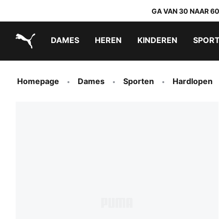
GA VAN 30 NAAR 6
DAMES
HEREN
KINDEREN
SPOR
PUMA.com
PUMA x TRANSFORMERS
PUMA x DORA THE EXPLORER
Makkelijk aan te trekken schoenen
Homepage
Dames
Sporten
Hardlopen