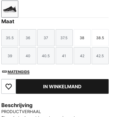
PUMA Black-PUMA White-Galactic Gray
Maat
35.5
36
37
37.5
38
38.5
Maat
Maat
Maat
Maat
Maat
Maat
39
40
40.5
41
42
42.5
Maat
Maat
Maat
Maat
Maat
Maat
MATENGIDS
IN WINKELMAND
Toegevoegd aan favorieten
Beschrijving
PRODUCTVERHAAL