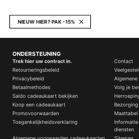
NIEUW HIER? PAK -15%
ONDERSTEUNING
Trek hier uw contract in.
Contact
Retourneringsbeleid
Veelgeste
Privacybeleid
Algemene
Betaalmethodes
Volg je bes
Saldo cadeaukaart bekijken
Herroepin
Koop een cadeaukaart
Bezorging
Promovoorwaarden
Maattabel
Toegankelijkheidsverklaring
Informatie
diensten
Algemene voorwaarden cadeaukaarten
Sitemap