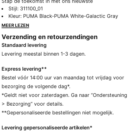
Stap de toekomst in met ons nieuwste
hardloopmodel voor dames. Dankzij de Softride-
Stijl
:
311100_01
demping en rubber op specifieke plaatsen voor grip
Kleur
:
PUMA Black-PUMA White-Galactic Gray
is hij ontworpen voor mensen die op zoek zijn naar
MEER LEZEN
stijl en comfort. Perfect voor je actieve levensstijl.
Verzending en retourzendingen
ALLE INS EN OUTS
Standaard levering
Het bovenwerk van de schoenen is gemaakt van
minstens 30% gerecyclede materialen
Levering meestal binnen 1-3 dagen.
SOFTRIDE: zacht schuim ontworpen voor demping en
comfort, de hele dag door
Express levering**
SOFTFOAM+: comfortabele instap-inlegzool voor
Bestel vóór 14:00 uur van maandag tot vrijdag voor
zachte demping dankzij de extra dikke hiel
bezorging de volgende dag*.
DETAILS
*Geldt niet voor zaterdagen. Ga naar “Ondersteuning
Vetersluiting
> Bezorging” voor details.
Laag model
**Gepersonaliseerde bestellingen niet mogelijk.
Dempingsniveau: Gemiddeld
Rubberen zones voor grip
Levering gepersonaliseerde artikelen*
PUMA-merkdetails