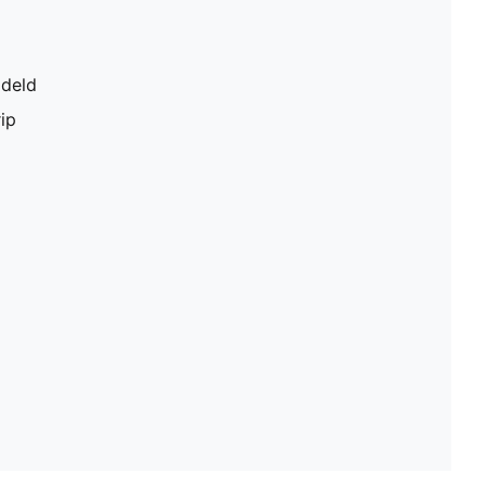
deld
ip