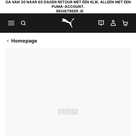
GA VAN 30 NAAR 60 DAGEN RETOUR MET ÉÉN KLIK. ALLEEN MET EEN
PUMA-ACCOUNT.
REGISTREER JE
ZOEKEN
LIVE CHAT
MIJN A
WI
PUMA.com
Homepage