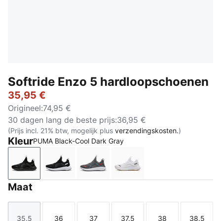
Softride Enzo 5 hardloopschoenen
35,95 €
Origineel
:
74,95 €
30 dagen lang de beste prijs
:
36,95 €
(Prijs incl. 21% btw, mogelijk plus
verzendingskosten.
)
Kleur
PUMA Black-Cool Dark Gray
PUMA Black-Cool Dark Gray
PUMA Black-PUMA White
Cool Dark Gray-For All Time Red
PUMA White-PUMA Blac
Maat
35.5
36
37
37.5
38
38.5