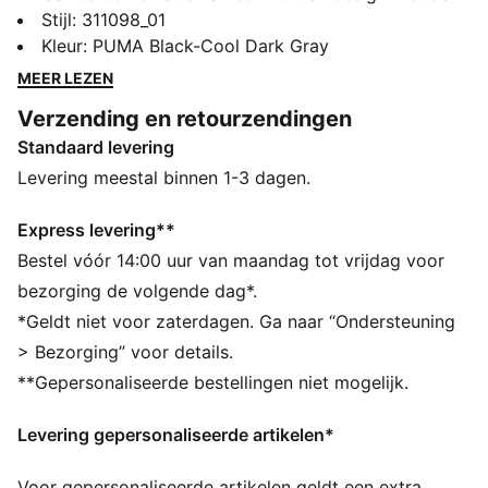
nieuwe editie van de Softride Enzo-hardloopschoenen.
Stijl
:
311098_01
Dankzij een Softride EVA voor comfort de hele dag
Kleur
:
PUMA Black-Cool Dark Gray
door, een slanke TPU-kooi en rubber op specifieke
MEER LEZEN
plaatsen voor grip, herdefiniëren deze schoenen je pas
Verzending en retourzendingen
bij elke stap.
Standaard levering
ALLE INS EN OUTS
Het bovenwerk van de schoenen is gemaakt van
Levering meestal binnen 1-3 dagen.
minstens 30% gerecyclede materialen
SOFTRIDE: zacht schuim ontworpen voor demping en
Express levering**
comfort, de hele dag door
Bestel vóór 14:00 uur van maandag tot vrijdag voor
DETAILS
bezorging de volgende dag*.
Rubberen zones voor grip
*Geldt niet voor zaterdagen. Ga naar “Ondersteuning
Dempingsniveau: Laag
> Bezorging” voor details.
Softfoam+ inlegzool
**Gepersonaliseerde bestellingen niet mogelijk.
Fijn gemodelleerde TPU-constructie
PUMA-merkdetails
Levering gepersonaliseerde artikelen*
Voor gepersonaliseerde artikelen geldt een extra