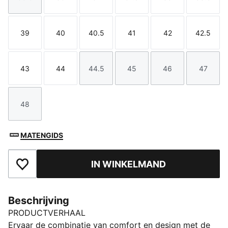
Maat
Maat
Maat
Maat
Maat
Maat
39
40
40.5
41
42
42.5
Maat
Maat
Maat
Maat
Maat
Maat
43
44
44.5
45
46
47
Maat
Maat
Maat
Maat
Maat
Maat
48
Maat
MATENGIDS
IN WINKELMAND
Toegevoegd aan favorieten
Beschrijving
PRODUCTVERHAAL
Ervaar de combinatie van comfort en design met de