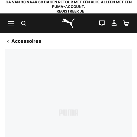
GA VAN 30 NAAR 60 DAGEN RETOUR MET ÉÉN KLIK. ALLEEN MET EEN
PUMA-ACCOUNT.
REGISTREER JE
ZOEKEN
LIVE CHAT
MIJN A
WI
PUMA.com
Accessoires