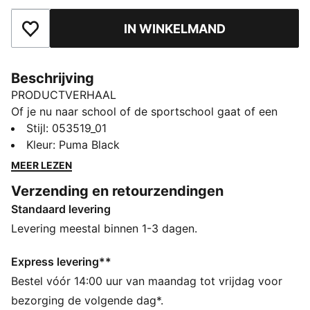
IN WINKELMAND
Toegevoegd aan favorieten
Beschrijving
PRODUCTVERHAAL
Of je nu naar school of de sportschool gaat of een
dagje boodschappen moet doen, de PUMA shakerfles
Stijl
:
053519_01
is de perfecte metgezel. Gebruik het met de metalen
Kleur
:
Puma Black
bal voor het mengen van eiwitten of andere poeders,
MEER LEZEN
of zonder voor al het andere. Een middelgrote tuit
Verzending en retourzendingen
voorkomt morsen, maar is breed genoeg om snel je
Standaard levering
dorst te lessen.
DETAILS
Levering meestal binnen 1-3 dagen.
Schroefopening
Pop-up dop
Express levering**
Shaker met interne metalen kogel
Bestel vóór 14:00 uur van maandag tot vrijdag voor
Geribbeld gedeelte aan beide kanten
bezorging de volgende dag*.