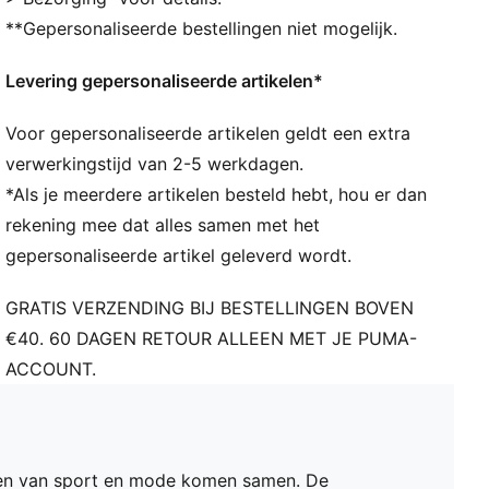
Comfortabel stretchkatoen
**Gepersonaliseerde bestellingen niet mogelijk.
Maximale bedekking
Halfhoog model
Levering gepersonaliseerde artikelen*
Zacht aanvoelende stof
Ondergoedset van 6 stuks voor dames
Voor gepersonaliseerde artikelen geldt een extra
verwerkingstijd van 2-5 werkdagen.
*Als je meerdere artikelen besteld hebt, hou er dan
rekening mee dat alles samen met het
gepersonaliseerde artikel geleverd wordt.
GRATIS VERZENDING BIJ BESTELLINGEN BOVEN
€40. 60 DAGEN RETOUR ALLEEN MET JE PUMA-
ACCOUNT.
den van sport en mode komen samen. De