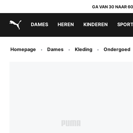
GA VAN 30 NAAR 6
DAMES
HEREN
KINDEREN
SPOR
PUMA.com
PUMA x TRANSFORMERS
PUMA x DORA THE EXPLORER
Makkelijk aan te trekken schoenen
Homepage
Dames
Kleding
Ondergoed