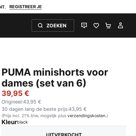
REGISTREER JE
NT.
ZOEKEN
LIVE CHAT
FAVORIETEN 0
WINKELW
MIJ
PUMA minishorts voor
dames (set van 6)
39,95 €
Origineel
:
43,95 €
30 dagen lang de beste prijs
:
43,95 €
(Prijs incl. 21% btw, mogelijk plus
verzendingskosten.
)
Kleur
:
Uitverkocht
black
UITVERKOCHT