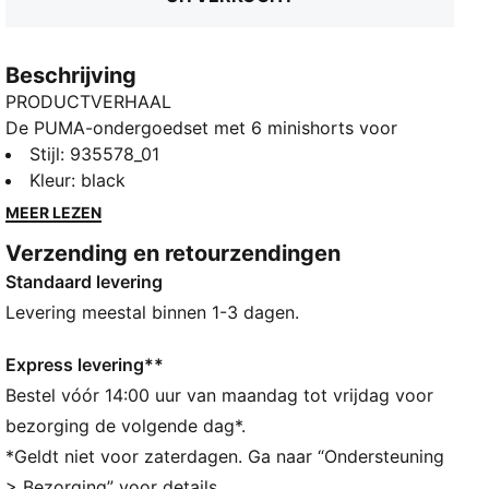
Beschrijving
PRODUCTVERHAAL
De PUMA-ondergoedset met 6 minishorts voor
dames laat zien waar het merk PUMA voor staat. De
Stijl
:
935578_01
werelden van sport en mode komen samen. De
Kleur
:
black
iconische minishort is gemaakt van zacht
MEER LEZEN
stretchmateriaal met katoen en modal. Nu
Verzending en retourzendingen
verkrijgbaar in een makkelijke set van 6. Hierdoor
Standaard levering
overwin je met gemak allerlei uitdagingen en heb je
de vrijheid om dat op jouw eigen manier te doen. De
Levering meestal binnen 1-3 dagen.
minishort is ideaal voor diegenen die een halfhoge
slip met maximale bedekking willen. Begin vol
Express levering**
vertrouwen aan je week met het comfortabele
Bestel vóór 14:00 uur van maandag tot vrijdag voor
ondergoed van PUMA. Gemakkelijk dagelijks
bezorging de volgende dag*.
comfort.
*Geldt niet voor zaterdagen. Ga naar “Ondersteuning
DETAILS
> Bezorging” voor details.