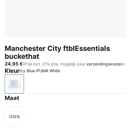
Manchester City ftblEssentials
buckethat
24,95 €
(Prijs incl. 21% btw, mogelijk plus
verzendingskosten.
)
Kleur
Icy Blue-PUMA White
Icy Blue-PUMA White
Maat
OSFA
Maat