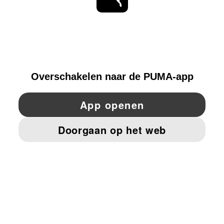
BLIJF OP DE HOOGTE
ONTDEKKEN
BELGIUM
YouTube
Twitter
Pinterest
Instagram
Facebo
© PUMA EUROPE GMBH, 2026. ALLE RECHTEN VOORBEHOUDEN
BEDRIJFSGEGEVENS EN JURIDISCHE GEGEVENS