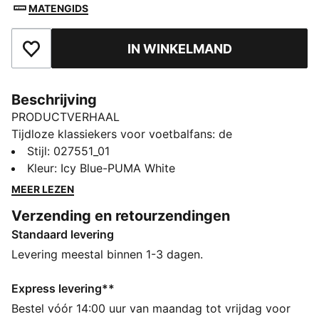
MATENGIDS
IN WINKELMAND
Toegevoegd aan favorieten
Beschrijving
PRODUCTVERHAAL
Tijdloze klassiekers voor voetbalfans: de
ftblEssentials-collectie biedt alledaagse basics met
Stijl
:
027551_01
een frisse, moderne twist. Deze buckethat geeft je
Kleur
:
Icy Blue-PUMA White
wedstrijdoutfit een casual look en is voorzien van een
MEER LEZEN
Manchester City-badge voor een officiële afwerking.
Verzending en retourzendingen
DETAILS
Standaard levering
Ontworpen voor: Lifestyle van PUMA
Omtrek: 57 cm
Levering meestal binnen 1-3 dagen.
Geborduurd clubembleem op het voorpaneel
Geborduurd PUMA Cat-logo op de zijkant
Express levering**
Kenmerkende PUMA-ontwerpelementen
Bestel vóór 14:00 uur van maandag tot vrijdag voor