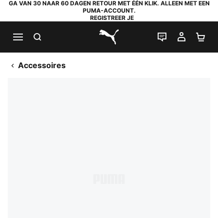
GA VAN 30 NAAR 60 DAGEN RETOUR MET ÉÉN KLIK. ALLEEN MET EEN
PUMA-ACCOUNT.
REGISTREER JE
ZOEKEN
LIVE CHAT
MIJN A
WI
PUMA.com
Accessoires