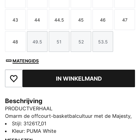
Maat
Maat
Maat
Maat
Maat
Maat
43
44
44.5
45
46
47
Maat
Maat
Maat
Maat
Maat
Maat
48
49.5
51
52
53.5
Maat
Maat
Maat
Maat
Maat
MATENGIDS
IN WINKELMAND
Toegevoegd aan favorieten
Beschrijving
PRODUCTVERHAAL
Omarm de offcourt-basketbalcultuur met de Majesty,
een schoen die een klassiek silhouet terugbrengt met
Stijl
:
312617_01
een moderne twist. Dit ontwerp combineert PUMA's
Kleur
:
PUMA White
rijke sportieve erfgoed met de energie van moderne