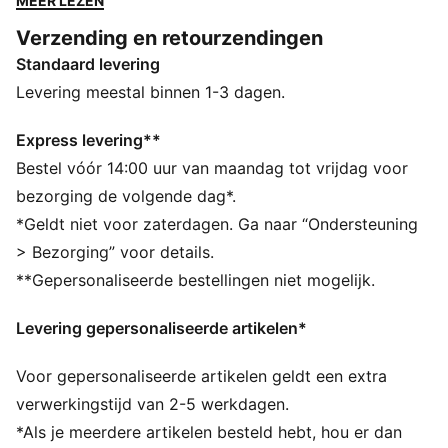
MEER LEZEN
offcourt-stijlen. De must-have Majesty heeft een leren
Verzending en retourzendingen
bovenwerk met ton-sur-ton-stiksels en wordt
Standaard levering
gekenmerkt door opvallende details.
DETAILS
Levering meestal binnen 1-3 dagen.
Breedte: Normaal
Type neus: Rond
Express levering**
Sluiting: Veters
Bestel vóór 14:00 uur van maandag tot vrijdag voor
Type hak: Plat
bezorging de volgende dag*.
PUMA-merkdetails
*Geldt niet voor zaterdagen. Ga naar “Ondersteuning
> Bezorging” voor details.
**Gepersonaliseerde bestellingen niet mogelijk.
Levering gepersonaliseerde artikelen*
Voor gepersonaliseerde artikelen geldt een extra
verwerkingstijd van 2-5 werkdagen.
*Als je meerdere artikelen besteld hebt, hou er dan