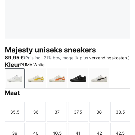
Majesty uniseks sneakers
89,95 €
(Prijs incl. 21% btw, mogelijk plus
verzendingskosten.
)
Kleur
PUMA White
PUMA White
Warm White-Pelé Yellow
Warm White-Orange Poppy
PUMA Black-PUMA Whit
Warm White-PU
Maat
35.5
36
37
37.5
38
38.5
Maat
Maat
Maat
Maat
Maat
Maat
39
40
40.5
41
42
42.5