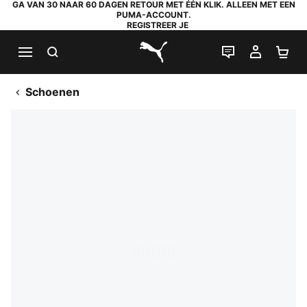
GA VAN 30 NAAR 60 DAGEN RETOUR MET ÉÉN KLIK. ALLEEN MET EEN
PUMA-ACCOUNT.
REGISTREER JE
ZOEKEN
LIVE CHAT
MIJN A
WI
PUMA.com
Schoenen