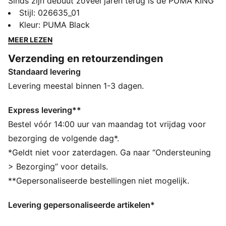
Sinds zijn debuut zoveel jaren terug is de PUMA KING
een staaltje voetbaliconografie van de terracecultuur
Stijl
:
026635_01
gebleven. Deze collectie is diep geworteld in het
Kleur
:
PUMA Black
PUMA-DNA en is opgebouwd rond de KING-franchise,
MEER LEZEN
gebruikt het iconische KING-logo en past dit toe op
Verzending en retourzendingen
archiefstukken, waaronder shirts, loungekleding en
Standaard levering
accessoires.
ALLE INS EN OUTS
Levering meestal binnen 1-3 dagen.
Gemaakt met minstens 20% gerecycled katoen.
DETAILS
Express levering**
Gestructureerde pet
Bestel vóór 14:00 uur van maandag tot vrijdag voor
Normale pasvorm
bezorging de volgende dag*.
6 panelen
*Geldt niet voor zaterdagen. Ga naar “Ondersteuning
Geborduurde oogjes
> Bezorging” voor details.
Geborduurd KING- en PUMA-logo
**Gepersonaliseerde bestellingen niet mogelijk.
Voorgebogen vizier
Sluiting met verstelbaar bandje met metalen clip
Levering gepersonaliseerde artikelen*