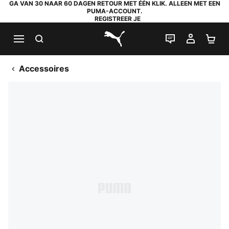
GA VAN 30 NAAR 60 DAGEN RETOUR MET ÉÉN KLIK. ALLEEN MET EEN
PUMA-ACCOUNT.
REGISTREER JE
ZOEKEN
LIVE CHAT
MIJN A
WI
PUMA.com
Accessoires