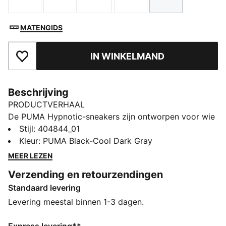
Maat
Maat
Maat
Maat
Maat
MATENGIDS
IN WINKELMAND
Toegevoegd aan favorieten
Beschrijving
PRODUCTVERHAAL
De PUMA Hypnotic-sneakers zijn ontworpen voor wie
zowel stijl als techniek eist. Met hun gedurfde look en
Stijl
:
404844_01
SOFTRIDE-tussenzool maken deze sneakers elke stap
Kleur
:
PUMA Black-Cool Dark Gray
comfortabel. Waar het leven je ook brengt, blijf koel
MEER LEZEN
en zelfverzekerd en laat de Hypnotic je in beweging
Verzending en retourzendingen
houden.
Standaard levering
ALLE INS EN OUTS
SOFTFOAM+: comfortabele instap-inlegzool voor
Levering meestal binnen 1-3 dagen.
zachte demping dankzij de extra dikke hiel
SOFTRIDE: Zacht schuim ontworpen voor demping en