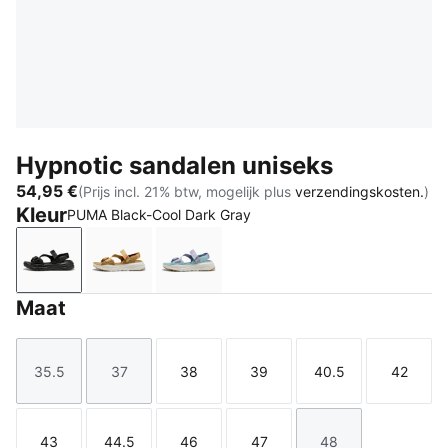
Hypnotic sandalen uniseks
54,95 €
(Prijs incl. 21% btw, mogelijk plus
verzendingskosten.
)
Kleur
PUMA Black-Cool Dark Gray
PUMA Black-Cool Dark Gray
Coffee Milk-Melon Glow-Aged Copper-War
Lilac Luster-Seafoam-Warm Whit
Maat
35.5
37
38
39
40.5
42
Maat
Maat
Maat
Maat
Maat
Maat
43
44.5
46
47
48