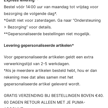
Express levering**
comfort, de hele dag door
Bestel vóór 14:00 uur van maandag tot vrijdag voor
DETAILS
bezorging de volgende dag*.
Breedte: Normaal
*Geldt niet voor zaterdagen. Ga naar “Ondersteuning
Type neus: Rond
> Bezorging” voor details.
Sluiting: Elastiek
**Gepersonaliseerde bestellingen niet mogelijk.
Type hak: Plateauzool
Ademend bovenwerk
Levering gepersonaliseerde artikelen*
Voor gepersonaliseerde artikelen geldt een extra
verwerkingstijd van 2-5 werkdagen.
*Als je meerdere artikelen besteld hebt, hou er dan
rekening mee dat alles samen met het
gepersonaliseerde artikel geleverd wordt.
GRATIS VERZENDING BIJ BESTELLINGEN BOVEN €40.
60 DAGEN RETOUR ALLEEN MET JE PUMA-