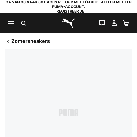
GA VAN 30 NAAR 60 DAGEN RETOUR MET ÉÉN KLIK. ALLEEN MET EEN
PUMA-ACCOUNT.
REGISTREER JE
ZOEKEN
LIVE CHAT
MIJN A
WI
PUMA.com
Zomersneakers