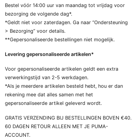
Lengte: Normaal
Bestel vóór 14:00 uur van maandag tot vrijdag voor
Hals: Ronde hals
bezorging de volgende dag*.
Hoofdmateriaalsoort: Single jersey
*Geldt niet voor zaterdagen. Ga naar “Ondersteuning
Korte mouwen
> Bezorging” voor details.
**Gepersonaliseerde bestellingen niet mogelijk.
Levering gepersonaliseerde artikelen*
Voor gepersonaliseerde artikelen geldt een extra
verwerkingstijd van 2-5 werkdagen.
*Als je meerdere artikelen besteld hebt, hou er dan
rekening mee dat alles samen met het
gepersonaliseerde artikel geleverd wordt.
GRATIS VERZENDING BIJ BESTELLINGEN BOVEN €40.
60 DAGEN RETOUR ALLEEN MET JE PUMA-
ACCOUNT.