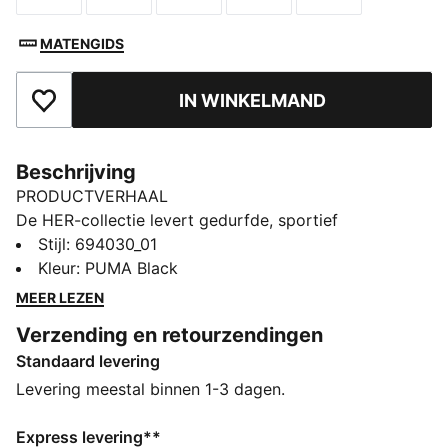
MATENGIDS
IN WINKELMAND
Toegevoegd aan favorieten
Beschrijving
PRODUCTVERHAAL
De HER-collectie levert gedurfde, sportief
geïnspireerde looks met moeiteloze alledaagse
Stijl
:
694030_01
elegantie. Dit T-shirt heeft geribde details en een
Kleur
:
PUMA Black
ontspannen pasvorm om vrij en gemakkelijk te
MEER LEZEN
bewegen.
Verzending en retourzendingen
ALLE INS EN OUTS
Standaard levering
Gemaakt van minstens 30% gerecyclede materialen
DETAILS
Levering meestal binnen 1-3 dagen.
Ontworpen voor: Lifestyle van PUMA
Pasvorm: Relaxed
Express levering**