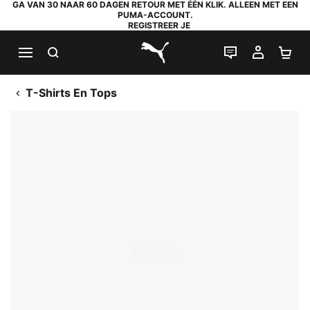
GA VAN 30 NAAR 60 DAGEN RETOUR MET ÉÉN KLIK. ALLEEN MET EEN
PUMA-ACCOUNT.
REGISTREER JE
ZOEKEN
LIVE CHAT
MIJN A
WI
PUMA.com
T-Shirts En Tops