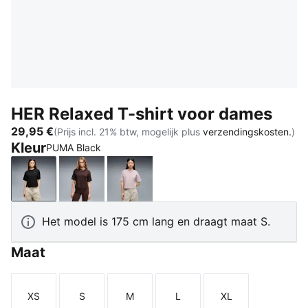
HER Relaxed T-shirt voor dames
29,95 €
(Prijs incl. 21% btw, mogelijk plus
verzendingskosten.
)
Kleur
PUMA Black
PUMA Black
Chocolate Fondue
Misty Pink
Het model is 175 cm lang en draagt maat S.
Maat
XS
S
M
L
XL
Maat
Maat
Maat
Maat
Maat