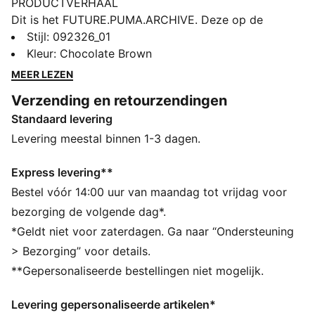
PRODUCTVERHAAL
Dit is het FUTURE.PUMA.ARCHIVE. Deze op de
straatstijl geïnspireerde collectie combineert de
Stijl
:
092326_01
essentie van ons verleden met de grenzeloze
Kleur
:
Chocolate Brown
mogelijkheden van onze toekomst. Retro en toch
MEER LEZEN
vooruitstrevend, met deze rugzak maak je een
Verzending en retourzendingen
statement.
Standaard levering
ALLE INS EN OUTS
Gemaakt met minstens 50% gerecyclede materialen.
Levering meestal binnen 1-3 dagen.
DETAILS
Bovenkap met flap
Express levering**
Hoofdvak met gespen en verstelbaar trekkoord aan
Bestel vóór 14:00 uur van maandag tot vrijdag voor
de opening
bezorging de volgende dag*.
Groot voorvak met rits, twee zijvakken met rits,
*Geldt niet voor zaterdagen. Ga naar “Ondersteuning
interne gevoerde laptophoes
> Bezorging” voor details.
Verstelbare, gevoerde schouderbanden; handgreep
**Gepersonaliseerde bestellingen niet mogelijk.
van webbing
Inhoud: 28 L
Levering gepersonaliseerde artikelen*
Gewatteerd achterpaneel