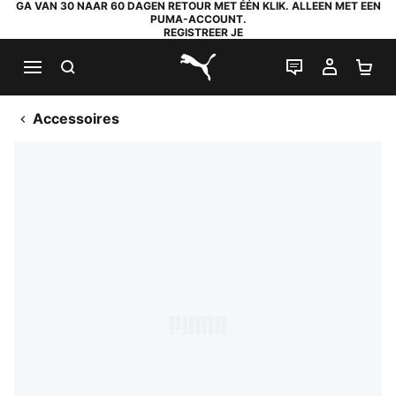
GA VAN 30 NAAR 60 DAGEN RETOUR MET ÉÉN KLIK. ALLEEN MET EEN
PUMA-ACCOUNT.
REGISTREER JE
ZOEKEN
LIVE CHAT
MIJN A
WI
PUMA.com
Accessoires