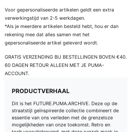
Bodempand met coating
Voor gepersonaliseerde artikelen geldt een extra
PUMA KING-logo
verwerkingstijd van 2-5 werkdagen.
*Als je meerdere artikelen besteld hebt, hou er dan
rekening mee dat alles samen met het
gepersonaliseerde artikel geleverd wordt.
GRATIS VERZENDING BIJ BESTELLINGEN BOVEN €40.
60 DAGEN RETOUR ALLEEN MET JE PUMA-
ACCOUNT.
PRODUCTVERHAAL
Dit is het FUTURE.PUMA.ARCHIVE. Deze op de
straatstijl geïnspireerde collectie combineert de
essentie van ons verleden met de grenzeloze
mogelijkheden van onze toekomst. Retro en
toch vooruitstrevend, met deze rugzak maak je