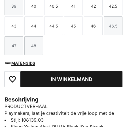
39
40
40.5
41
42
42.5
Maat
Maat
Maat
Maat
Maat
Maat
43
44
44.5
45
46
46.5
Maat
Maat
Maat
Maat
Maat
Maat
47
48
Maat
Maat
MATENGIDS
IN WINKELMAND
Toegevoegd aan favorieten
Beschrijving
PRODUCTVERHAAL
Playmakers, laat je creativiteit de vrije loop met de
FUTURE 8 PRO.: een schoen die anders past, gemaakt
Stijl
:
108139_03
voor spelers die het verschil maken. Laat je creativiteit
Kleur
:
Yellow Alert-PUMA Black-Sun Struck