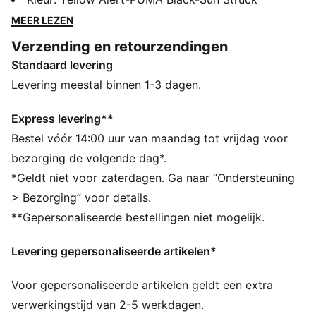
de vrije loop op stevige en kunstmatige ondergronden
MEER LEZEN
met deze baanbrekende schoenen. Met een flexibel
Verzending en retourzendingen
bovenwerk van garen dan vier kanten oprekt,
Standaard levering
innovatief noppenontwerp voor 360-graden
behendigheid en een uitneembare NanoGrip-inlegzool
Levering meestal binnen 1-3 dagen.
zijn deze schoenen gemaakt voor playmakers die het
spel opnieuw definiëren.
Express levering**
ALLE INS EN OUTS
Bestel vóór 14:00 uur van maandag tot vrijdag voor
Gemaakt met minstens 20% gerecyclede materialen
bezorging de volgende dag*.
PWRTAPE: Gerichte versteviging van de bovenwerk
*Geldt niet voor zaterdagen. Ga naar “Ondersteuning
voor ondersteuning en duurzaamheid
> Bezorging” voor details.
DETAILS
**Gepersonaliseerde bestellingen niet mogelijk.
Het zeer elastische bovenwerk met viervoudige
stretch en de elastische gebreide kraag zorgen voor
Levering gepersonaliseerde artikelen*
een flexibele, stevige en ondersteunende pasvorm
Verhoogde mesh lijnen en GripControl-technologie
Voor gepersonaliseerde artikelen geldt een extra
verbeteren balgrip en controle
PWRTAPE over de middenvoet biedt ultieme lockdown
verwerkingstijd van 2-5 werkdagen.