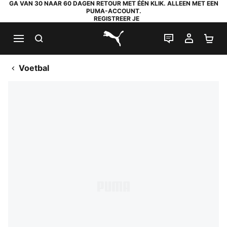
GA VAN 30 NAAR 60 DAGEN RETOUR MET ÉÉN KLIK. ALLEEN MET EEN
PUMA-ACCOUNT.
REGISTREER JE
ZOEKEN
LIVE CHAT
MIJN A
WI
PUMA.com
Voetbal