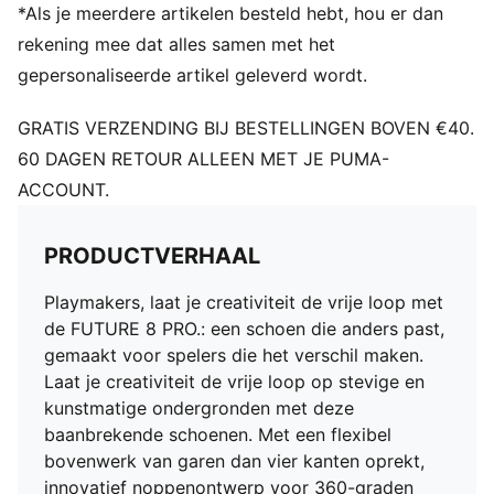
en stabiliteit
*Als je meerdere artikelen besteld hebt, hou er dan
Innovatief noppenontwerp, -oriëntatie en -plaatsing
rekening mee dat alles samen met het
voor snelle pivots en 360 graden wendbaarheid op
gepersonaliseerde artikel geleverd wordt.
zowel stevige ondergrond als kunstgras
FG/AG: Geschikt voor gebruik op zowel harde
GRATIS VERZENDING BIJ BESTELLINGEN BOVEN €40.
natuurlijke ondergronden als kunstgras (4G)
60 DAGEN RETOUR ALLEEN MET JE PUMA-
Normale tot wijde pasvorm
ACCOUNT.
PRODUCTVERHAAL
Playmakers, laat je creativiteit de vrije loop met
de FUTURE 8 PRO.: een schoen die anders past,
gemaakt voor spelers die het verschil maken.
Laat je creativiteit de vrije loop op stevige en
kunstmatige ondergronden met deze
baanbrekende schoenen. Met een flexibel
bovenwerk van garen dan vier kanten oprekt,
innovatief noppenontwerp voor 360-graden