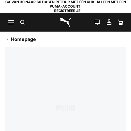
GA VAN 30 NAAR 60 DAGEN RETOUR MET ÉÉN KLIK. ALLEEN MET EEN
PUMA-ACCOUNT.
REGISTREER JE
ZOEKEN
LIVE CHAT
MIJN A
WI
PUMA.com
Homepage