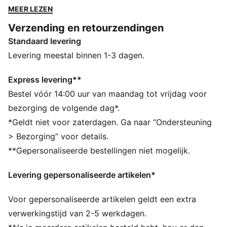
beweging en stijl gaan. Met deze tanktop, die perfect
MEER LEZEN
is voor elke activiteit, laat je moeiteloos je PUMA-
Verzending en retourzendingen
liefde zien.
Standaard levering
DETAILS
Slim-fit
Levering meestal binnen 1-3 dagen.
Single jersey materiaal
Normale lengte
Express levering**
Ronde hals
Bestel vóór 14:00 uur van maandag tot vrijdag voor
Mouwloos
bezorging de volgende dag*.
PUMA No. 1-logo in rubberprint
*Geldt niet voor zaterdagen. Ga naar “Ondersteuning
PUMA-merkdetails
> Bezorging” voor details.
**Gepersonaliseerde bestellingen niet mogelijk.
Levering gepersonaliseerde artikelen*
Voor gepersonaliseerde artikelen geldt een extra
verwerkingstijd van 2-5 werkdagen.