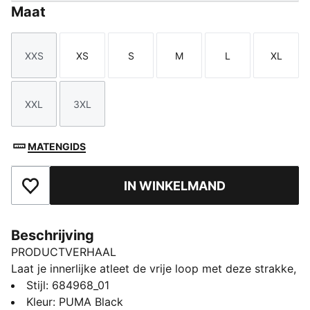
Maat
XXS
XS
S
M
L
XL
Maat
Maat
Maat
Maat
Maat
Maat
XXL
3XL
Maat
Maat
MATENGIDS
IN WINKELMAND
Toegevoegd aan favorieten
Beschrijving
PRODUCTVERHAAL
Laat je innerlijke atleet de vrije loop met deze strakke,
slim-fit tanktop. Met het iconische No. 1 Logo in
Stijl
:
684968_01
rubberprint is hij ontworpen voor degenen die voor
Kleur
:
PUMA Black