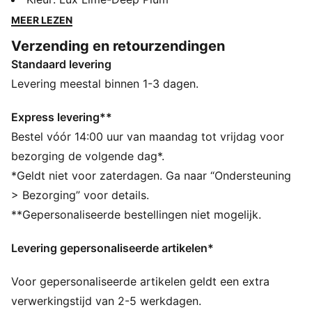
NITROFOAM™ ELITE-demping, PWRPLATE voor
MEER LEZEN
voortstuwing en PUMAGRIP ATR-rubber voor
Verzending en retourzendingen
onovertroffen tractie. Ervaar de ultieme mix van
Standaard levering
prestaties en innovatie met Deviate NITRO™ Elite Trail.
ALLE INS EN OUTS
Levering meestal binnen 1-3 dagen.
Het bovenwerk van de schoenen is gemaakt met
minstens 20% gerecyclede materialen
Express levering**
NITROFOAM™ ELITE-demping: innovatieve
Bestel vóór 14:00 uur van maandag tot vrijdag voor
foamtechnologie met stikstof waarbij hoogwaardige
bezorging de volgende dag*.
grondstoffen worden gebruikt om maximale energie te
*Geldt niet voor zaterdagen. Ga naar “Ondersteuning
leveren voor wedstrijddagen
> Bezorging” voor details.
PUMAGRIP ATR: Prestatiegerichte rubbersamenstelling
**Gepersonaliseerde bestellingen niet mogelijk.
die geschikt is voor trails, ontworpen voor grip op ijs,
modder en onstabiele oppervlakken
Levering gepersonaliseerde artikelen*
PWRPLATE: Koolstofvezelplaat ontworpen om de
tussenzool te stabiliseren en tegelijkertijd de
Voor gepersonaliseerde artikelen geldt een extra
energieoverdracht te maximaliseren
DETAILS
verwerkingstijd van 2-5 werkdagen.