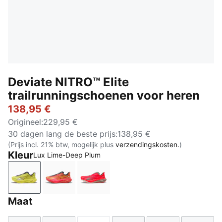
Deviate NITRO™ Elite
trailrunningschoenen voor heren
138,95 €
Origineel
:
229,95 €
30 dagen lang de beste prijs
:
138,95 €
(Prijs incl. 21% btw, mogelijk plus
verzendingskosten.
)
Kleur
Lux Lime-Deep Plum
Lux Lime-Deep Plum
Melon Glow-Red Glamour-Pure Pink
Ultra Red-Mouse Gray
Maat