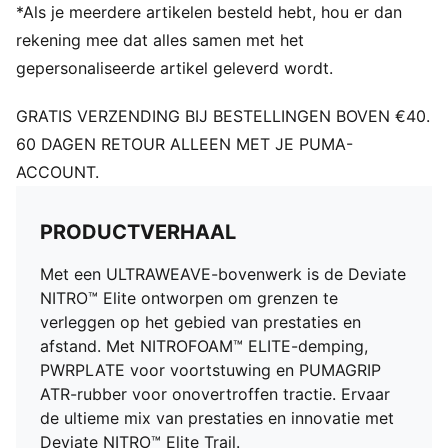
ULTRAWEAVE bovenwerk
*Als je meerdere artikelen besteld hebt, hou er dan
Schoengewicht: 265 g (maat 41)
rekening mee dat alles samen met het
Hoogteverschil van hiel tot neus: 6 mm
gepersonaliseerde artikel geleverd wordt.
Aanbevolen voor mensen met neutrale pronatie
PUMA-merkdetails
GRATIS VERZENDING BIJ BESTELLINGEN BOVEN €40.
60 DAGEN RETOUR ALLEEN MET JE PUMA-
ACCOUNT.
PRODUCTVERHAAL
Met een ULTRAWEAVE-bovenwerk is de Deviate
NITRO™ Elite ontworpen om grenzen te
verleggen op het gebied van prestaties en
afstand. Met NITROFOAM™ ELITE-demping,
PWRPLATE voor voortstuwing en PUMAGRIP
ATR-rubber voor onovertroffen tractie. Ervaar
de ultieme mix van prestaties en innovatie met
Deviate NITRO™ Elite Trail.