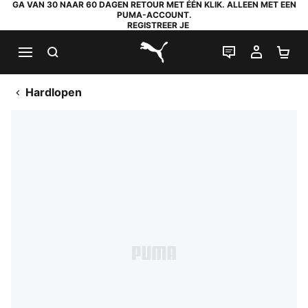
GA VAN 30 NAAR 60 DAGEN RETOUR MET ÉÉN KLIK. ALLEEN MET EEN
PUMA-ACCOUNT.
REGISTREER JE
ZOEKEN
LIVE CHAT
MIJN A
WI
PUMA.com
Hardlopen