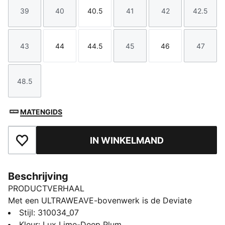
39
40
40.5
41
42
42.5
Maat
Maat
Maat
Maat
Maat
Maat
43
44
44.5
45
46
47
Maat
Maat
Maat
Maat
Maat
Maat
48.5
Maat
MATENGIDS
IN WINKELMAND
Toegevoegd aan favorieten
Beschrijving
PRODUCTVERHAAL
Met een ULTRAWEAVE-bovenwerk is de Deviate
NITRO™ Elite ontworpen om grenzen te verleggen op
Stijl
:
310034_07
het gebied van prestaties en afstand. Met
Kleur
:
Lux Lime-Deep Plum