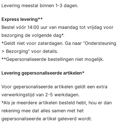
Gemaakt van minstens 50% gerecyclede materialen
Levering meestal binnen 1-3 dagen.
DETAILS
Hoofdvak met tweewegrits
Express levering**
Zijvak met rits en gedeelte voor schoenen
Bestel vóór 14:00 uur van maandag tot vrijdag voor
Een plat ritsvak aan de zijkant
bezorging de volgende dag*.
Eén zijvak van mesh
*Geldt niet voor zaterdagen. Ga naar “Ondersteuning
Afmetingen: B: 62 cm / d: 29 cm / h: 31 cm
> Bezorging” voor details.
Inhoud: 58L
**Gepersonaliseerde bestellingen niet mogelijk.
PUMA-merkdetails
Levering gepersonaliseerde artikelen*
Voor gepersonaliseerde artikelen geldt een extra
verwerkingstijd van 2-5 werkdagen.
*Als je meerdere artikelen besteld hebt, hou er dan
rekening mee dat alles samen met het
gepersonaliseerde artikel geleverd wordt.