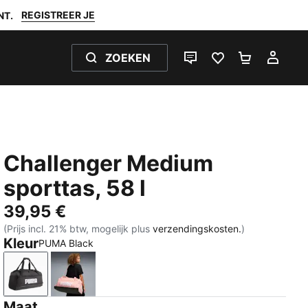
REGISTREER JE
NT.
ZOEKEN
LIVE CHAT
FAVORIETEN 0
WINKELW
MIJ
Challenger Medium
sporttas, 58 l
39,95 €
(Prijs incl. 21% btw, mogelijk plus
verzendingskosten.
)
Kleur
PUMA Black
PUMA Black
Rosy Outlook
Maat