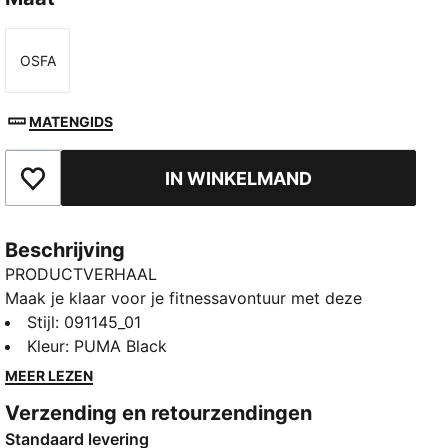
OSFA
Maat
MATENGIDS
IN WINKELMAND
Toegevoegd aan favorieten
Beschrijving
PRODUCTVERHAAL
Maak je klaar voor je fitnessavontuur met deze
dynamische sporttas. Met een ruim hoofdvak, een
Stijl
:
091145_01
inlay voor schoenen en meerdere vakken is deze tas
Kleur
:
PUMA Black
ontworpen om ervoor te zorgen dat je alles op orde
MEER LEZEN
hebt en klaar bent voor actie. Blijf actief met de
Verzending en retourzendingen
unieke stijl van PUMA.
Standaard levering
ALLE INS EN OUTS