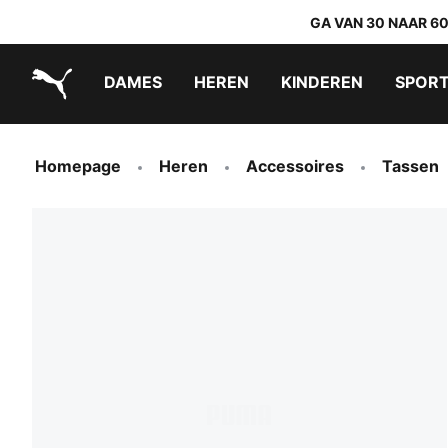
GA VAN 30 NAAR 6
DAMES
HEREN
KINDEREN
SPOR
PUMA.com
PUMA x TRANSFORMERS
PUMA x DORA THE EXPLORER
Makkelijk aan te trekken schoenen
Homepage
Heren
Accessoires
Tassen