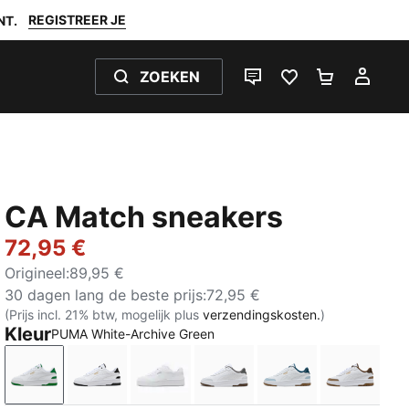
REGISTREER JE
NT.
ZOEKEN
LIVE CHAT
FAVORIETEN 0
WINKELW
MIJ
CA Match sneakers
72,95 €
Origineel
:
89,95 €
30 dagen lang de beste prijs
:
72,95 €
(Prijs incl. 21% btw, mogelijk plus
verzendingskosten.
)
Kleur
PUMA White-Archive Green
PUMA White-Archive Green
PUMA White-PUMA Black
PUMA White-PUMA White
PUMA White-Silver Mist
PUMA White-Sea I
PUMA Wh