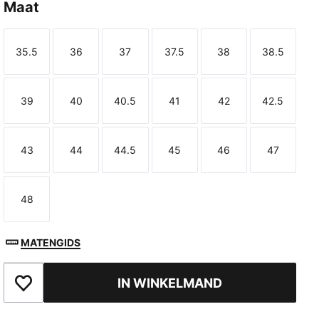
Maat
35.5
36
37
37.5
38
38.5
Maat
Maat
Maat
Maat
Maat
Maat
39
40
40.5
41
42
42.5
Maat
Maat
Maat
Maat
Maat
Maat
43
44
44.5
45
46
47
Maat
Maat
Maat
Maat
Maat
Maat
48
Maat
MATENGIDS
IN WINKELMAND
Toegevoegd aan favorieten