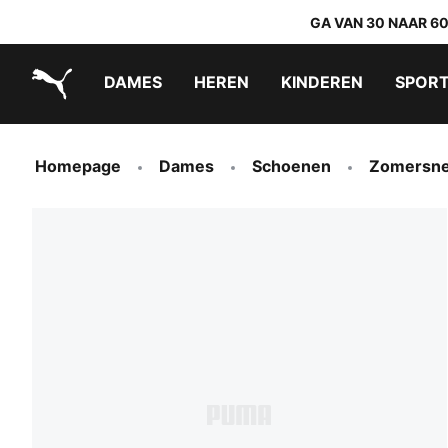
GA VAN 30 NAAR 6
DAMES
HEREN
KINDEREN
SPOR
PUMA.com
PUMA x TRANSFORMERS
PUMA x DORA THE EXPLORER
Makkelijk aan te trekken schoenen
Homepage
Dames
Schoenen
Zomersne