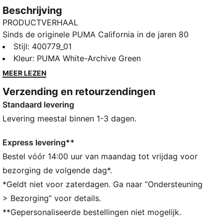
Beschrijving
PRODUCTVERHAAL
Sinds de originele PUMA California in de jaren 80
werd uitgebracht, heeft hij zijn sporen wel verdiend
Stijl
:
400779_01
met zijn relaxte, minimalistische stijl en chille 'west
Kleur
:
PUMA White-Archive Green
coast vibes'. Als onderdeel van die Californische lijn
MEER LEZEN
zet de CA Match de traditie voort. Ze vormen de
Verzending en retourzendingen
perfecte mix van sport en straatstijl en zijn dankzij
Standaard levering
hun strakke en eenvoudige ontwerp ideaal om te
mixen en matchen. Voor een nonchalante, alledaagse
Levering meestal binnen 1-3 dagen.
stijl.
DETAILS
Express levering**
Normale pasvorm
Bestel vóór 14:00 uur van maandag tot vrijdag voor
Afgeronde neus
bezorging de volgende dag*.
Vetersluiting
*Geldt niet voor zaterdagen. Ga naar “Ondersteuning
Type hak: Plat
> Bezorging” voor details.
PUMA-merkdetails
**Gepersonaliseerde bestellingen niet mogelijk.
76,48% runderleer, 20,93% synthetisch materiaal,