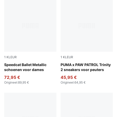
1
KLEUR
1
KLEUR
PUMA Silver-PUMA White
Speedcat Ballet Metallic
Blue Jewel-PUMA White-Pel
PUMA x PAW PATROL Trinity
schoenen voor dames
2 sneakers voor peuters
72,95 €
45,95 €
Origineel
:
89,95 €
Origineel
:
64,95 €