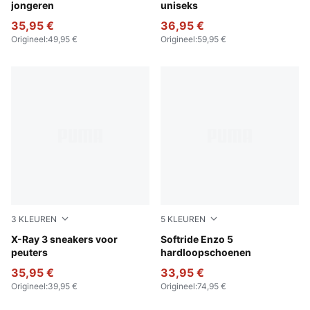
jongeren
uniseks
35,95 €
36,95 €
Origineel
:
49,95 €
Origineel
:
59,95 €
3
KLEUREN
5
KLEUREN
Glacial Gray-Vivid Blue-PUMA Black
X-Ray 3 sneakers voor
PUMA White-PUMA Black
Softride Enzo 5
peuters
hardloopschoenen
35,95 €
33,95 €
Origineel
:
39,95 €
Origineel
:
74,95 €