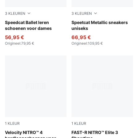
3
KLEUREN
3
KLEUREN
PUMA Black-PUMA White
Speedcat Ballet leren
PUMA Silver-PUMA Black
Speetcat Metallic sneakers
schoenen voor dames
uniseks
56,95 €
66,95 €
Origineel
:
79,95 €
Origineel
:
109,95 €
1
KLEUR
1
KLEUR
PUMA Black-PUMA Silver
Velocity NITRO™ 4
Poison Pink-PUMA White
FAST-R NITRO™ Elite 3