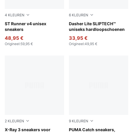
4
KLEUREN
6
KLEUREN
PUMA White-PUMA Black-PUMA White
ST Runner v4 unisex
PUMA Black-Rose Gold-PUM
Dasher Lite SLIPTECH™
sneakers
uniseks hardloopschoenen
48,95 €
33,95 €
Origineel
:
59,95 €
Origineel
:
49,95 €
2
KLEUREN
9
KLEUREN
Glacial Gray-Vivid Blue-PUMA Black
X-Ray 3 sneakers voor
Cool Dark Gray-PUMA Whit
PUMA Catch sneakers,