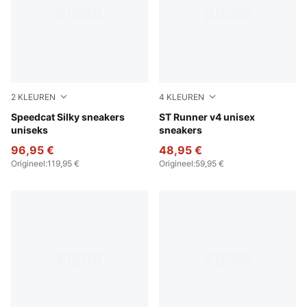
2
KLEUREN
4
KLEUREN
Chocotart-Warm White
Speedcat Silky sneakers
PUMA Black-Shadow Gray
ST Runner v4 unisex
uniseks
sneakers
96,95 €
48,95 €
Origineel
:
119,95 €
Origineel
:
59,95 €