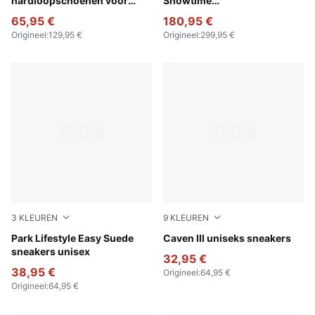
hardloopschoenen voor
Showtime
heren
hardloopschoenen voor
65,95 €
180,95 €
heren
Origineel
:
129,95 €
Origineel
:
299,95 €
3
KLEUREN
9
KLEUREN
Warm White-PUMA Black
Park Lifestyle Easy Suede
PUMA Navy-PUMA White-Gu
Caven III uniseks sneakers
sneakers unisex
32,95 €
38,95 €
Origineel
:
64,95 €
Origineel
:
64,95 €