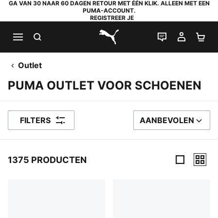
GA VAN 30 NAAR 60 DAGEN RETOUR MET ÉÉN KLIK. ALLEEN MET EEN
PUMA-ACCOUNT.
REGISTREER JE
ZOEKEN
LIVE CHAT
MIJN A
WI
PUMA.com
Outlet
PUMA OUTLET VOOR SCHOENEN
FILTERS
AANBEVOLEN
SORTEER OP
1375 PRODUCTEN
1375 producten