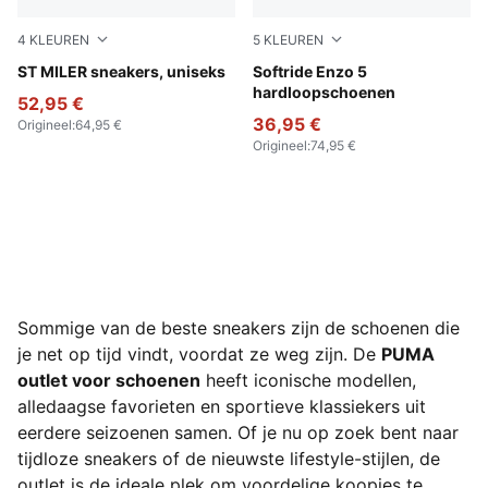
4
KLEUREN
5
KLEUREN
Moss Veil-Slate Sky-Moody Gray
ST MILER sneakers, uniseks
PUMA Black-PUMA White
Softride Enzo 5
hardloopschoenen
52,95 €
36,95 €
Origineel
:
64,95 €
Origineel
:
74,95 €
Sommige van de beste sneakers zijn de schoenen die
je net op tijd vindt, voordat ze weg zijn. De
PUMA
outlet voor schoenen
heeft iconische modellen,
alledaagse favorieten en sportieve klassiekers uit
eerdere seizoenen samen. Of je nu op zoek bent naar
tijdloze sneakers of de nieuwste lifestyle-stijlen, de
outlet is de ideale plek om voordelige koopjes te