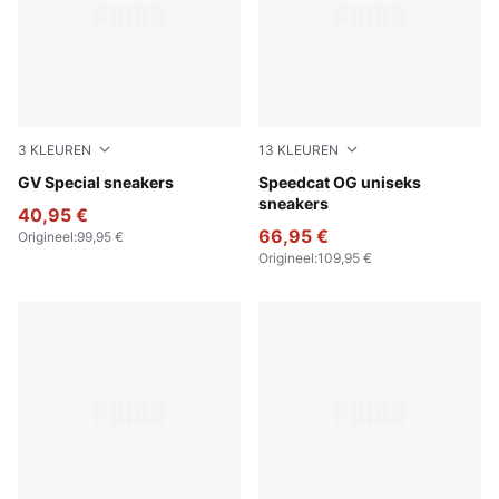
3
KLEUREN
13
KLEUREN
PUMA Black-PUMA Black
GV Special sneakers
Pelé Yellow-PUMA Black
Speedcat OG uniseks
sneakers
40,95 €
66,95 €
Origineel
:
99,95 €
Origineel
:
109,95 €