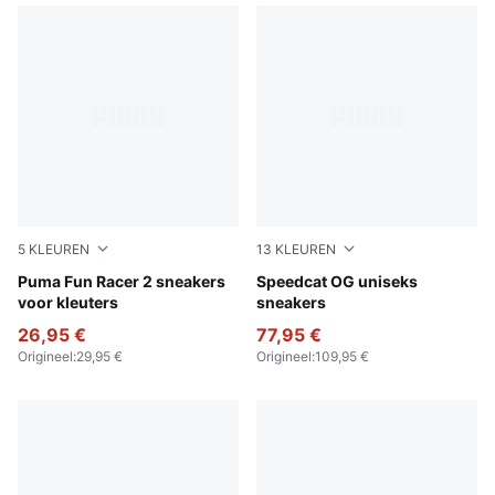
5
KLEUREN
13
KLEUREN
New Navy-PUMA White-Clyde Royal
Puma Fun Racer 2 sneakers
Haute Coffee-Frosted Ivory
Speedcat OG uniseks
voor kleuters
sneakers
26,95 €
77,95 €
Origineel
:
29,95 €
Origineel
:
109,95 €