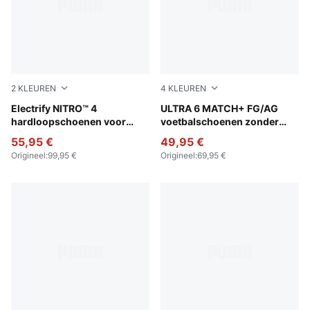
2
KLEUREN
4
KLEUREN
PUMA Black-Apple Spritz-Lux Lime
Electrify NITRO™ 4
Poison Pink-PUMA White-Su
ULTRA 6 MATCH+ FG/AG
hardloopschoenen voor
voetbalschoenen zonder
heren
veters voor jongeren
55,95 €
49,95 €
Origineel
:
99,95 €
Origineel
:
69,95 €